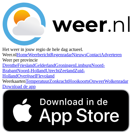
Het weer in jouw regio de hele dag actueel.
Weer.nl
Home
Weerbericht
Regenradar
Nieuws
Contact
Adverteren
Weer per provincie
Drenthe
Friesland
Gelderland
Groningen
Limburg
Noord-
Brabant
Noord-Holland
Utrecht
Zeeland
Zuid-
Holland
Overijssel
Flevoland
Weerkaarten
Temperatuur
Zonkracht
Hooikoorts
Onweer
Wolkenradar
Download de app