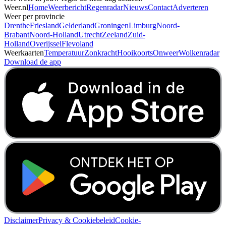
Weer.nl
Home
Weerbericht
Regenradar
Nieuws
Contact
Adverteren
Weer per provincie
Drenthe
Friesland
Gelderland
Groningen
Limburg
Noord-
Brabant
Noord-Holland
Utrecht
Zeeland
Zuid-
Holland
Overijssel
Flevoland
Weerkaarten
Temperatuur
Zonkracht
Hooikoorts
Onweer
Wolkenradar
Download de app
Disclaimer
Privacy & Cookiebeleid
Cookie-