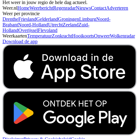
Het weer in jouw regio de hele dag actueel.
Weer.nl
Home
Weerbericht
Regenradar
Nieuws
Contact
Adverteren
Weer per provincie
Drenthe
Friesland
Gelderland
Groningen
Limburg
Noord-
Brabant
Noord-Holland
Utrecht
Zeeland
Zuid-
Holland
Overijssel
Flevoland
Weerkaarten
Temperatuur
Zonkracht
Hooikoorts
Onweer
Wolkenradar
Download de app