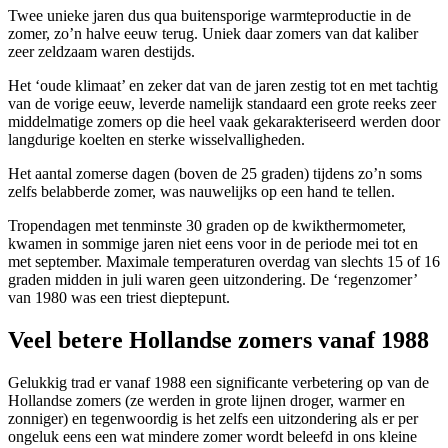
Twee unieke jaren dus qua buitensporige warmteproductie in de
zomer, zo’n halve eeuw terug. Uniek daar zomers van dat kaliber
zeer zeldzaam waren destijds.
Het ‘oude klimaat’ en zeker dat van de jaren zestig tot en met tachtig
van de vorige eeuw, leverde namelijk standaard een grote reeks zeer
middelmatige zomers op die heel vaak gekarakteriseerd werden door
langdurige koelten en sterke wisselvalligheden.
Het aantal zomerse dagen (boven de 25 graden) tijdens zo’n soms
zelfs belabberde zomer, was nauwelijks op een hand te tellen.
Tropendagen met tenminste 30 graden op de kwikthermometer,
kwamen in sommige jaren niet eens voor in de periode mei tot en
met september. Maximale temperaturen overdag van slechts 15 of 16
graden midden in juli waren geen uitzondering. De ‘regenzomer’
van 1980 was een triest dieptepunt.
Veel betere Hollandse zomers vanaf 1988
Gelukkig trad er vanaf 1988 een significante verbetering op van de
Hollandse zomers (ze werden in grote lijnen droger, warmer en
zonniger) en tegenwoordig is het zelfs een uitzondering als er per
ongeluk eens een wat mindere zomer wordt beleefd in ons kleine