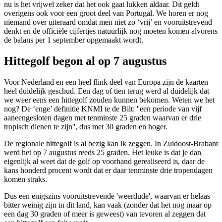
nu is het vrijwel zeker dat het ook gaat lukken aldaar. Dit geldt
overigens ook voor een groot deel van Portugal. We horen er nog
niemand over uiteraard omdat men niet zo ‘vrij’ en vooruitstrevend
denkt en de officiële cijfertjes natuurlijk nog moeten komen alvorens
de balans per 1 september opgemaakt wordt.
Hittegolf begon al op 7 augustus
Voor Nederland en een heel flink deel van Europa zijn de kaarten
heel duidelijk geschud. Een dag of tien terug werd al duidelijk dat
we weer eens een hittegolf zouden kunnen bekomen. Weten we het
nog? De ‘enge’ definitie KNMI te de Bilt: ''een periode van vijf
aaneengesloten dagen met tenminste 25 graden waarvan er drie
tropisch dienen te zijn'', dus met 30 graden en hoger.
De regionale hittegolf is al bezig kan ik zeggen. In Zuidoost-Brabant
werd het op 7 augustus reeds 25 graden. Het leuke is dat je dan
eigenlijk al weet dat de golf op voorhand gerealiseerd is, daar de
kans honderd procent wordt dat er daar tenminste drie tropendagen
komen straks.
Dus een enigszins vooruitstrevende 'weerdude', waarvan er helaas
bitter weinig zijn in dit land, kan vaak (zonder dat het nog maar op
een
dag 30 graden of meer is geweest) van tevoren al zeggen dat