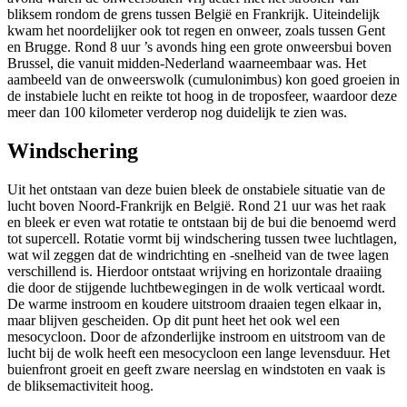
bliksem rondom de grens tussen België en Frankrijk. Uiteindelijk
kwam het noordelijker ook tot regen en onweer, zoals tussen Gent
en Brugge. Rond 8 uur ’s avonds hing een grote onweersbui boven
Brussel, die vanuit midden-Nederland waarneembaar was. Het
aambeeld van de onweerswolk (cumulonimbus) kon goed groeien in
de instabiele lucht en reikte tot hoog in de troposfeer, waardoor deze
meer dan 100 kilometer verderop nog duidelijk te zien was.
Windschering
Uit het ontstaan van deze buien bleek de onstabiele situatie van de
lucht boven Noord-Frankrijk en België. Rond 21 uur was het raak
en bleek er even wat rotatie te ontstaan bij de bui die benoemd werd
tot supercell. Rotatie vormt bij windschering tussen twee luchtlagen,
wat wil zeggen dat de windrichting en -snelheid van de twee lagen
verschillend is. Hierdoor ontstaat wrijving en horizontale draaiing
die door de stijgende luchtbewegingen in de wolk verticaal wordt.
De warme instroom en koudere uitstroom draaien tegen elkaar in,
maar blijven gescheiden. Op dit punt heet het ook wel een
mesocycloon. Door de afzonderlijke instroom en uitstroom van de
lucht bij de wolk heeft een mesocycloon een lange levensduur. Het
buienfront groeit en geeft zware neerslag en windstoten en vaak is
de bliksemactiviteit hoog.