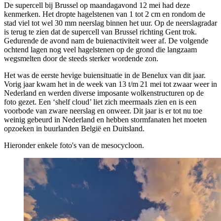
De supercell bij Brussel op maandagavond 12 mei had deze
kenmerken. Het dropte hagelstenen van 1 tot 2 cm en rondom de
stad viel tot wel 30 mm neerslag binnen het uur. Op de neerslagradar
is terug te zien dat de supercell van Brussel richting Gent trok.
Gedurende de avond nam de buienactiviteit weer af. De volgende
ochtend lagen nog veel hagelstenen op de grond die langzaam
wegsmelten door de steeds sterker wordende zon.
Het was de eerste hevige buiensituatie in de Benelux van dit jaar.
Vorig jaar kwam het in de week van 13 t/m 21 mei tot zwaar weer in
Nederland en werden diverse imposante wolkenstructuren op de
foto gezet. Een ‘shelf cloud’ liet zich meermaals zien en is een
voorbode van zware neerslag en onweer. Dit jaar is er tot nu toe
weinig gebeurd in Nederland en hebben stormfanaten het moeten
opzoeken in buurlanden België en Duitsland.
Hieronder enkele foto's van de mesocycloon.