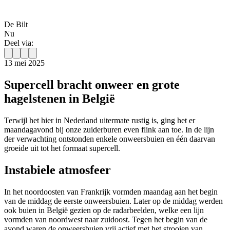
De Bilt
Nu
Deel via:
13 mei 2025
Supercell bracht onweer en grote
hagelstenen in België
Terwijl het hier in Nederland uitermate rustig is, ging het er
maandagavond bij onze zuiderburen even flink aan toe. In de lijn
der verwachting ontstonden enkele onweersbuien en één daarvan
groeide uit tot het formaat supercell.
Instabiele atmosfeer
In het noordoosten van Frankrijk vormden maandag aan het begin
van de middag de eerste onweersbuien. Later op de middag werden
ook buien in België gezien op de radarbeelden, welke een lijn
vormden van noordwest naar zuidoost. Tegen het begin van de
avond waren de onweersbuien vrij actief met het strooien van