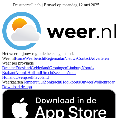
De supercell nabij Brussel op maandag 12 mei 2025.
Het weer in jouw regio de hele dag actueel.
Weer.nl
Home
Weerbericht
Regenradar
Nieuws
Contact
Adverteren
Weer per provincie
Drenthe
Friesland
Gelderland
Groningen
Limburg
Noord-
Brabant
Noord-Holland
Utrecht
Zeeland
Zuid-
Holland
Overijssel
Flevoland
Weerkaarten
Temperatuur
Zonkracht
Hooikoorts
Onweer
Wolkenradar
Download de app