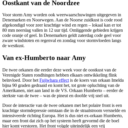
Oostkant van de Noordzee
Voor storm Amy worden ook weerwaarschuwingen uitgegeven in
Denemarken en Noorwegen. Aan de Noorse zuidkust is code rood
afgekondigd voor zeer krachtige wind en regen – lokaal kan er tot
80 mm neerslag vallen in 12 uur tijd. Omliggende gebieden krijgen
code oranje of geel. In Denemarken geldt zaterdag code geel voor
zware windstoten en regenval en zondag voor stormvloeden langs
de westkust.
Van ex-Humberto naar Amy
De twee orkanen die eerder deze week voor de oostkust van de
Verenigde Staten rondhingen hebben elkaars ontwikkeling flink
beïnvloed. Door het
Fujiwhara effect
is de koers van orkaan Imelda
bijna 90 graden gedraaid en komt het, tot grote opluchting van de
Amerikanen, niet aan land in de VS. Orkaan Humberto – eerder de
sterkste van de twee – was de pineut en doofde vrij snel uit.
Door de interactie van de twee orkanen met het polaire front is een
krachtige stormdepressie ontstaan die in de straalstroom versnelde en
intensiveerde richting Europa. Het is dus niet ex-orkaan Humberto,
maar een front dat zich op het systeem heeft gevormd die de boel
hier komt verstoren. Het front volgde uiteindelijk een vrij