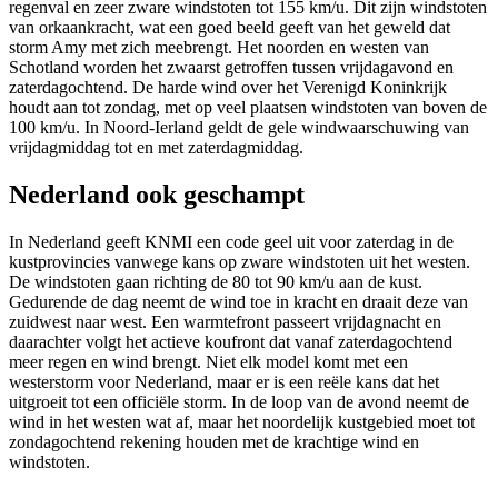
regenval en zeer zware windstoten tot 155 km/u. Dit zijn windstoten
van orkaankracht, wat een goed beeld geeft van het geweld dat
storm Amy met zich meebrengt. Het noorden en westen van
Schotland worden het zwaarst getroffen tussen vrijdagavond en
zaterdagochtend. De harde wind over het Verenigd Koninkrijk
houdt aan tot zondag, met op veel plaatsen windstoten van boven de
100 km/u. In Noord-Ierland geldt de gele windwaarschuwing van
vrijdagmiddag tot en met zaterdagmiddag.
Nederland ook geschampt
In Nederland geeft KNMI een code geel uit voor zaterdag in de
kustprovincies vanwege kans op zware windstoten uit het westen.
De windstoten gaan richting de 80 tot 90 km/u aan de kust.
Gedurende de dag neemt de wind toe in kracht en draait deze van
zuidwest naar west. Een warmtefront passeert vrijdagnacht en
daarachter volgt het actieve koufront dat vanaf zaterdagochtend
meer regen en wind brengt. Niet elk model komt met een
westerstorm voor Nederland, maar er is een reële kans dat het
uitgroeit tot een officiële storm. In de loop van de avond neemt de
wind in het westen wat af, maar het noordelijk kustgebied moet tot
zondagochtend rekening houden met de krachtige wind en
windstoten.