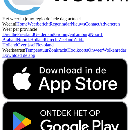
Het weer in jouw regio de hele dag actueel.
Weer.nl
Home
Weerbericht
Regenradar
Nieuws
Contact
Adverteren
Weer per provincie
Drenthe
Friesland
Gelderland
Groningen
Limburg
Noord-
Brabant
Noord-Holland
Utrecht
Zeeland
Zuid-
Holland
Overijssel
Flevoland
Weerkaarten
Temperatuur
Zonkracht
Hooikoorts
Onweer
Wolkenradar
Download de app