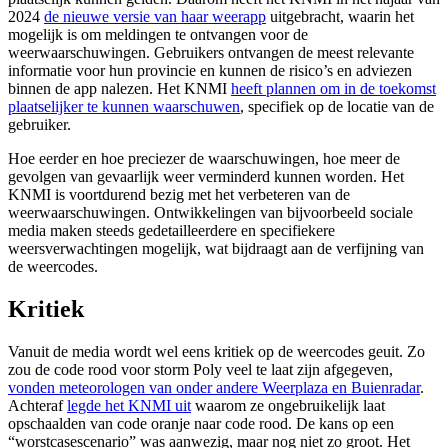
2024
de nieuwe versie van haar weerapp
uitgebracht, waarin het
mogelijk is om meldingen te ontvangen voor de
weerwaarschuwingen. Gebruikers ontvangen de meest relevante
informatie voor hun provincie en kunnen de risico’s en adviezen
binnen de app nalezen. Het KNMI
heeft plannen om in de toekomst
plaatselijker te kunnen waarschuwen
, specifiek op de locatie van de
gebruiker.
Hoe eerder en hoe preciezer de waarschuwingen, hoe meer de
gevolgen van gevaarlijk weer verminderd kunnen worden. Het
KNMI is voortdurend bezig met het verbeteren van de
weerwaarschuwingen. Ontwikkelingen van bijvoorbeeld sociale
media maken steeds gedetailleerdere en specifiekere
weersverwachtingen mogelijk, wat bijdraagt aan de verfijning van
de weercodes.
Kritiek
Vanuit de media wordt wel eens kritiek op de weercodes geuit. Zo
zou de code rood voor storm Poly veel te laat zijn afgegeven,
vonden meteorologen van onder andere Weerplaza en Buienradar
.
Achteraf
legde het KNMI uit
waarom ze ongebruikelijk laat
opschaalden van code oranje naar code rood. De kans op een
“worstcasescenario” was aanwezig, maar nog niet zo groot. Het