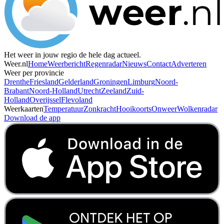
Het weer in jouw regio de hele dag actueel.
Weer.nl
Home
Weerbericht
Regenradar
Nieuws
Contact
Adverteren
Weer per provincie
Drenthe
Friesland
Gelderland
Groningen
Limburg
Noord-
Brabant
Noord-Holland
Utrecht
Zeeland
Zuid-
Holland
Overijssel
Flevoland
Weerkaarten
Temperatuur
Zonkracht
Hooikoorts
Onweer
Wolkenradar
Download de app