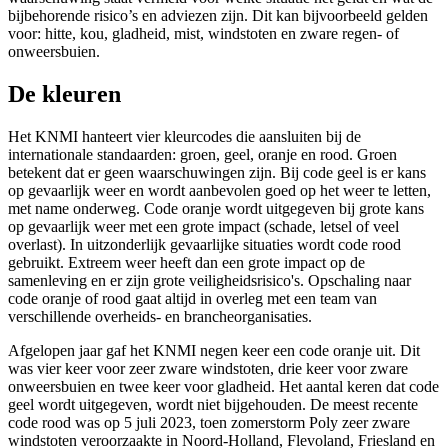
bijbehorende risico’s en adviezen zijn. Dit kan bijvoorbeeld gelden
voor: hitte, kou, gladheid, mist, windstoten en zware regen- of
onweersbuien.
De kleuren
Het KNMI hanteert vier kleurcodes die aansluiten bij de
internationale standaarden: groen, geel, oranje en rood. Groen
betekent dat er geen waarschuwingen zijn. Bij code geel is er kans
op gevaarlijk weer en wordt aanbevolen goed op het weer te letten,
met name onderweg. Code oranje wordt uitgegeven bij grote kans
op gevaarlijk weer met een grote impact (schade, letsel of veel
overlast). In uitzonderlijk gevaarlijke situaties wordt code rood
gebruikt. Extreem weer heeft dan een grote impact op de
samenleving en er zijn grote veiligheidsrisico's. Opschaling naar
code oranje of rood gaat altijd in overleg met een team van
verschillende overheids- en brancheorganisaties.
Afgelopen jaar gaf het KNMI negen keer een code oranje uit. Dit
was vier keer voor zeer zware windstoten, drie keer voor zware
onweersbuien en twee keer voor gladheid. Het aantal keren dat code
geel wordt uitgegeven, wordt niet bijgehouden. De meest recente
code rood was op 5 juli 2023, toen zomerstorm Poly zeer zware
windstoten veroorzaakte in Noord-Holland, Flevoland, Friesland en