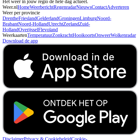
Het weer in jouw regio de hele dag actueel.
Weer.nl
Home
Weerbericht
Regenradar
Nieuws
Contact
Adverteren
Weer per provincie
Drenthe
Friesland
Gelderland
Groningen
Limburg
Noord-
Brabant
Noord-Holland
Utrecht
Zeeland
Zuid-
Holland
Overijssel
Flevoland
Weerkaarten
Temperatuur
Zonkracht
Hooikoorts
Onweer
Wolkenradar
Download de app
Disclaimer
Privacy & Cookiebeleid
Cookie-