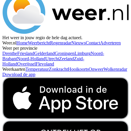
Het weer in jouw regio de hele dag actueel.
Weer.nl
Home
Weerbericht
Regenradar
Nieuws
Contact
Adverteren
Weer per provincie
Drenthe
Friesland
Gelderland
Groningen
Limburg
Noord-
Brabant
Noord-Holland
Utrecht
Zeeland
Zuid-
Holland
Overijssel
Flevoland
Weerkaarten
Temperatuur
Zonkracht
Hooikoorts
Onweer
Wolkenradar
Download de app