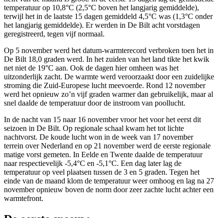
temperatuur op 10,8°C (2,5°C boven het langjarig gemiddelde),
terwijl het in de laatste 15 dagen gemiddeld 4,5°C was (1,3°C onder
het langjarig gemiddelde). Er werden in De Bilt acht vorstdagen
geregistreerd, tegen vijf normaal.
Op 5 november werd het datum-warmterecord verbroken toen het in
De Bilt 18,0 graden werd. In het zuiden van het land tikte het kwik
net niet de 19°C aan. Ook de dagen hier omheen was het
uitzonderlijk zacht. De warmte werd veroorzaakt door een zuidelijke
stroming die Zuid-Europese lucht meevoerde. Rond 12 november
werd het opnieuw zo’n vijf graden warmer dan gebruikelijk, maar al
snel daalde de temperatuur door de instroom van poollucht.
In de nacht van 15 naar 16 november vroor het voor het eerst dit
seizoen in De Bilt. Op regionale schaal kwam het tot lichte
nachtvorst. De koude lucht won in de week van 17 november
terrein over Nederland en op 21 november werd de eerste regionale
matige vorst gemeten. In Eelde en Twente daalde de temperatuur
naar respectievelijk -5,4°C en -5,1°C. Een dag later lag de
temperatuur op veel plaatsen tussen de 3 en 5 graden. Tegen het
einde van de maand klom de temperatuur weer omhoog en lag na 27
november opnieuw boven de norm door zeer zachte lucht achter een
warmtefront.