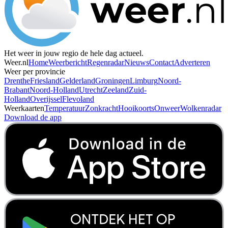
Het weer in jouw regio de hele dag actueel.
Weer.nl
Home
Weerbericht
Regenradar
Nieuws
Contact
Adverteren
Weer per provincie
Drenthe
Friesland
Gelderland
Groningen
Limburg
Noord-
Brabant
Noord-Holland
Utrecht
Zeeland
Zuid-
Holland
Overijssel
Flevoland
Weerkaarten
Temperatuur
Zonkracht
Hooikoorts
Onweer
Wolkenradar
Download de app