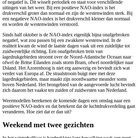
of negatief is. Dit wisselt periodiek en staat voor verschillende
uitingen van het weer. Bij een positieve NAO-index is het
drukverschil groter dan normaal en zijn de westenwinden sterk. Bij
een negatieve NAO-index is het drukverschil kleiner dan normaal
en worden de westenwinden verstoord.
Sinds half oktober is de NAO-index eigenlijk bijna onafgebroken
negatief, wat zou passen bij een zwakkere westenwind. In de
realiteit kwam de wind de laatste dagen vaak uit een zuidelijke tot
zuidwestelijke richting. Een onafgebroken trein van
lagedrukgebieden stroomt over de Noord-Atlantische Oceaan naar
ofwel de Britse Eilanden zoals storm Bram, ofwel noordelijker naar
IJsland. Het Azorenhoog is niet erg aanwezig en bevindt zich wat
verder van Europa af. De straalstroom buigt mee met deze
lagedrukgebieden, maar maakt zijn noordwaartse meander soms
boven Nederland. Het brongebied van de aangevoerde lucht bevindt
zich daarom het vaakst ten zuiden of zuidwesten van Nederland.
Weermodellen berekenen de komende dagen een omslag naar een
positieve NAO-index en dat betekent dat de luchtdrukverdeling gaat
veranderen. Hoe ziet dat er dan uit?
Weekend met twee gezichten
In het winterhalfjaar is hardnekkige lage bewolking vaak een punt