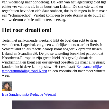
van woensdag naar donderdag. De kern van het lagedrukgebied ligt
echter ver van ons af, in de buurt van IJsland. De sterkste wind en
regenbuien bevinden zich daar omheen, dus is de regen in feite maar
een “schampschot”. Vrijdag komt een tweede storing in de buurt en
valt wederom enkele millimeters neerslag.
Het roer draait om!
Tegen het aankomende weekend lijkt de boel dan echt te gaan
veranderen. Lagedruk volgt een zuidelijke koers naar het Iberisch
Schiereiland en als reactie daarop komt hogedruk opzetten tussen
IJsland en Scandinavië. De plotse wisseling breekt het patroon dat
Noordwest-Europa in zijn greep hield. Als gevolg draait de
windrichting en komt een oostenwind opzetten die maar al te graag
koudere lucht deze kant op stuwt. Het resultaat?
Een aanzienlijke
temperatuurdaling rond Kerst
en een vooruitzicht naar meer winters
weer.
Eva Sandelowsky
Redactie Weer.nl