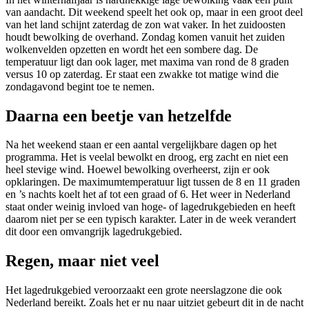
van aandacht. Dit weekend speelt het ook op, maar in een groot deel
van het land schijnt zaterdag de zon wat vaker. In het zuidoosten
houdt bewolking de overhand. Zondag komen vanuit het zuiden
wolkenvelden opzetten en wordt het een sombere dag. De
temperatuur ligt dan ook lager, met maxima van rond de 8 graden
versus 10 op zaterdag. Er staat een zwakke tot matige wind die
zondagavond begint toe te nemen.
Daarna een beetje van hetzelfde
Na het weekend staan er een aantal vergelijkbare dagen op het
programma. Het is veelal bewolkt en droog, erg zacht en niet een
heel stevige wind. Hoewel bewolking overheerst, zijn er ook
opklaringen. De maximumtemperatuur ligt tussen de 8 en 11 graden
en ’s nachts koelt het af tot een graad of 6. Het weer in Nederland
staat onder weinig invloed van hoge- of lagedrukgebieden en heeft
daarom niet per se een typisch karakter. Later in de week verandert
dit door een omvangrijk lagedrukgebied.
Regen, maar niet veel
Het lagedrukgebied veroorzaakt een grote neerslagzone die ook
Nederland bereikt. Zoals het er nu naar uitziet gebeurt dit in de nacht