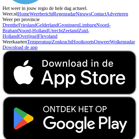
Het weer in jouw regio de hele dag actueel.
Weer.nl
Home
Weerbericht
Regenradar
Nieuws
Contact
Adverteren
Weer per provincie
Drenthe
Friesland
Gelderland
Groningen
Limburg
Noord-
Brabant
Noord-Holland
Utrecht
Zeeland
Zuid-
Holland
Overijssel
Flevoland
Weerkaarten
Temperatuur
Zonkracht
Hooikoorts
Onweer
Wolkenradar
Download de app