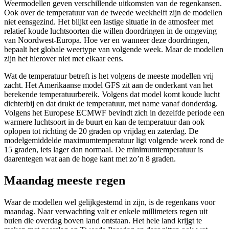
Weermodellen geven verschillende uitkomsten van de regenkansen.
Ook over de temperatuur van de tweede weekhelft zijn de modellen
niet eensgezind. Het blijkt een lastige situatie in de atmosfeer met
relatief koude luchtsoorten die willen doordringen in de omgeving
van Noordwest-Europa. Hoe ver en wanneer deze doordringen,
bepaalt het globale weertype van volgende week. Maar de modellen
zijn het hierover niet met elkaar eens.
Wat de temperatuur betreft is het volgens de meeste modellen vrij
zacht. Het Amerikaanse model GFS zit aan de onderkant van het
berekende temperatuurbereik. Volgens dat model komt koude lucht
dichterbij en dat drukt de temperatuur, met name vanaf donderdag.
Volgens het Europese ECMWF bevindt zich in dezelfde periode een
warmere luchtsoort in de buurt en kan de temperatuur dan ook
oplopen tot richting de 20 graden op vrijdag en zaterdag. De
modelgemiddelde maximumtemperatuur ligt volgende week rond de
15 graden, iets lager dan normaal. De minimumtemperatuur is
daarentegen wat aan de hoge kant met zo’n 8 graden.
Maandag meeste regen
Waar de modellen wel gelijkgestemd in zijn, is de regenkans voor
maandag. Naar verwachting valt er enkele millimeters regen uit
buien die overdag boven land ontstaan. Het hele land krijgt te