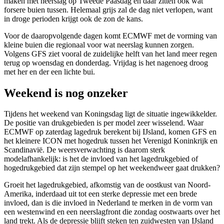
maken met neerslag op Tweede Paasdag en daar zitten ook wat
forsere buien tussen. Helemaal grijs zal de dag niet verlopen, want
in droge perioden krijgt ook de zon de kans.
Voor de daaropvolgende dagen komt ECMWF met de vorming van
kleine buien die regionaal voor wat neerslag kunnen zorgen.
Volgens GFS ziet vooral de zuidelijke helft van het land meer regen
terug op woensdag en donderdag. Vrijdag is het nagenoeg droog
met her en der een lichte bui.
Weekend is nog onzeker
Tijdens het weekend van Koningsdag ligt de situatie ingewikkelder.
De positie van drukgebieden is per model zeer wisselend. Waar
ECMWF op zaterdag lagedruk berekent bij IJsland, komen GFS en
het kleinere ICON met hogedruk tussen het Verenigd Koninkrijk en
Scandinavië. De weersverwachting is daarom sterk
modelafhankelijk: is het de invloed van het lagedrukgebied of
hogedrukgebied dat zijn stempel op het weekendweer gaat drukken?
Groeit het lagedrukgebied, afkomstig van de oostkust van Noord-
Amerika, inderdaad uit tot een sterke depressie met een brede
invloed, dan is die invloed in Nederland te merken in de vorm van
een westenwind en een neerslagfront die zondag oostwaarts over het
land trekt. Als de depressie blijft steken ten zuidwesten van IJsland