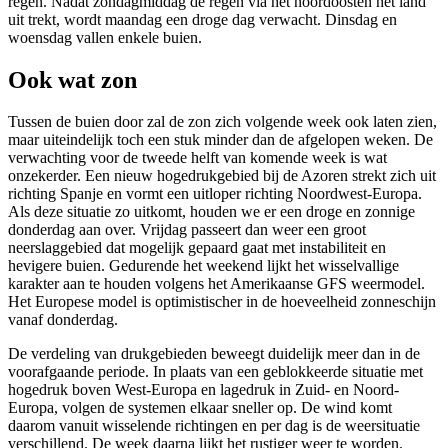
regen. Nadat zondagmiddag de regen via het noordoosten het land
uit trekt, wordt maandag een droge dag verwacht. Dinsdag en
woensdag vallen enkele buien.
Ook wat zon
Tussen de buien door zal de zon zich volgende week ook laten zien,
maar uiteindelijk toch een stuk minder dan de afgelopen weken. De
verwachting voor de tweede helft van komende week is wat
onzekerder. Een nieuw hogedrukgebied bij de Azoren strekt zich uit
richting Spanje en vormt een uitloper richting Noordwest-Europa.
Als deze situatie zo uitkomt, houden we er een droge en zonnige
donderdag aan over. Vrijdag passeert dan weer een groot
neerslaggebied dat mogelijk gepaard gaat met instabiliteit en
hevigere buien. Gedurende het weekend lijkt het wisselvallige
karakter aan te houden volgens het Amerikaanse GFS weermodel.
Het Europese model is optimistischer in de hoeveelheid zonneschijn
vanaf donderdag.
De verdeling van drukgebieden beweegt duidelijk meer dan in de
voorafgaande periode. In plaats van een geblokkeerde situatie met
hogedruk boven West-Europa en lagedruk in Zuid- en Noord-
Europa, volgen de systemen elkaar sneller op. De wind komt
daarom vanuit wisselende richtingen en per dag is de weersituatie
verschillend. De week daarna lijkt het rustiger weer te worden.