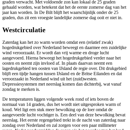
graden verwacht. Met voldoende zon kan lokaal de 25 graden
gehaald worden, wat betekent dat het de eerste zomerse dag van het
jaar kan worden. In De Bilt blijft het waarschijnlijk onder de 25
graden, dus zit een vroegste landelijke zomerse dag ooit er niet in.
Westcirculatie
Zaterdag kan het zo warm worden omdat een (relatief zwak)
hogedrukgebied over Nederland beweegt en daarmee een zuidelijke
wind veroorzaakt. Er wordt dan vrij warme en droge lucht
aangevoerd. Hierna beweegt het hogedrukgebied verder naar het
oosten en neemt zijn invloed af. In plaats daarvan neemt een
lagedrukgebied ten oosten van IJsland de regie over. Dit drukgebied
blijft een tijdje hangen tussen IJsland en de Britse Eilanden en dat
veroorzaakt in Nederland wind uit het (zuid)westen.
Depressiesystemen met neerslag komen dan dichterbij, wat vanaf
zondag te merken is.
De temperaturen liggen volgende week rond of iets boven de
normaal van 14 graden, dus het wordt niet uitgesproken warm of
koud. Wel ligt een stuk meer bewolking op de loer omdat de
aangevoerde lucht vochtiger is. Een deel van deze bewolking bevat
neerslag. Het eerste regengebied trekt in de nacht van zaterdag naar
zondag over Nederland en zal zorgen voor een paar millimeter