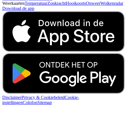
Weerkaarten
Temperatuur
Zonkracht
Hooikoorts
Onweer
Wolkenradar
Download de app
Disclaimer
Privacy & Cookiebeleid
Cookie-
instellingen
Colofon
Sitemap