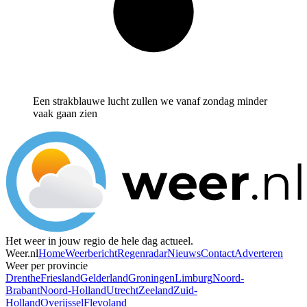
Een strakblauwe lucht zullen we vanaf zondag minder
vaak gaan zien
Het weer in jouw regio de hele dag actueel.
Weer.nl
Home
Weerbericht
Regenradar
Nieuws
Contact
Adverteren
Weer per provincie
Drenthe
Friesland
Gelderland
Groningen
Limburg
Noord-
Brabant
Noord-Holland
Utrecht
Zeeland
Zuid-
Holland
Overijssel
Flevoland