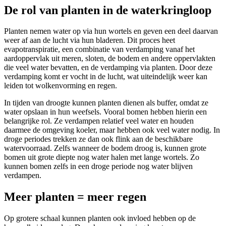
De rol van planten in de waterkringloop
Planten nemen water op via hun wortels en geven een deel daarvan
weer af aan de lucht via hun bladeren. Dit proces heet
evapotranspiratie
, een combinatie van verdamping vanaf het
aardoppervlak uit meren, sloten, de bodem en andere oppervlakten
die veel water bevatten, en de verdamping via planten. Door deze
verdamping komt er vocht in de lucht, wat uiteindelijk weer kan
leiden tot wolkenvorming en regen.
In tijden van droogte kunnen planten dienen als
buffer
, omdat ze
water opslaan in hun weefsels. Vooral bomen hebben hierin een
belangrijke rol. Ze verdampen relatief veel water en houden
daarmee de omgeving koeler, maar hebben ook veel water nodig. In
droge periodes trekken ze dan ook flink aan de beschikbare
watervoorraad. Zelfs wanneer de bodem droog is, kunnen grote
bomen uit grote diepte nog water halen met lange wortels. Zo
kunnen bomen zelfs in een droge periode nog water blijven
verdampen.
Meer planten = meer regen
Op grotere schaal kunnen planten ook invloed hebben op de