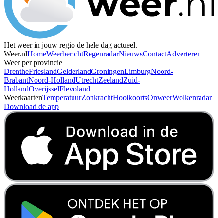
Het weer in jouw regio de hele dag actueel.
Weer.nl
Home
Weerbericht
Regenradar
Nieuws
Contact
Adverteren
Weer per provincie
Drenthe
Friesland
Gelderland
Groningen
Limburg
Noord-
Brabant
Noord-Holland
Utrecht
Zeeland
Zuid-
Holland
Overijssel
Flevoland
Weerkaarten
Temperatuur
Zonkracht
Hooikoorts
Onweer
Wolkenradar
Download de app