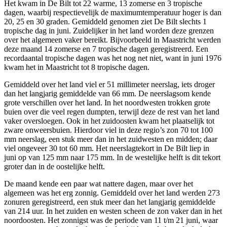
Het kwam in De Bilt tot 22 warme, 13 zomerse en 3 tropische
dagen, waarbij respectievelijk de maximumtemperatuur hoger is dan
20, 25 en 30 graden. Gemiddeld genomen ziet De Bilt slechts 1
tropische dag in juni. Zuidelijker in het land worden deze grenzen
over het algemeen vaker bereikt. Bijvoorbeeld in Maastricht werden
deze maand 14 zomerse en 7 tropische dagen geregistreerd. Een
recordaantal tropische dagen was het nog net niet, want in juni 1976
kwam het in Maastricht tot 8 tropische dagen.
Gemiddeld over het land viel er 51 millimeter neerslag,
iets droger
dan het langjarig gemiddelde
van 66 mm. De neerslagsom kende
grote verschillen over het land. In het noordwesten trokken grote
buien over die veel regen dumpten, terwijl deze de rest van het land
vaker oversloegen. Ook in het zuidoosten kwam het plaatselijk tot
zware onweersbuien. Hierdoor viel in deze regio’s zon 70 tot 100
mm neerslag, een stuk meer dan in het zuidwesten en midden; daar
viel ongeveer 30 tot 60 mm. Het neerslagtekort in De Bilt liep in
juni op van 125 mm naar 175 mm. In de westelijke helft is dit tekort
groter dan in de oostelijke helft.
De maand kende een paar wat nattere dagen, maar over het
algemeen was het
erg zonnig
. Gemiddeld over het land werden 273
zonuren geregistreerd, een stuk meer dan het langjarig gemiddelde
van 214 uur. In het zuiden en westen scheen de zon vaker dan in het
noordoosten. Het zonnigst was de periode van 11 t/m 21 juni, waar