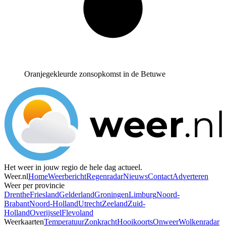
Oranjegekleurde zonsopkomst in de Betuwe
Het weer in jouw regio de hele dag actueel.
Weer.nl
Home
Weerbericht
Regenradar
Nieuws
Contact
Adverteren
Weer per provincie
Drenthe
Friesland
Gelderland
Groningen
Limburg
Noord-
Brabant
Noord-Holland
Utrecht
Zeeland
Zuid-
Holland
Overijssel
Flevoland
Weerkaarten
Temperatuur
Zonkracht
Hooikoorts
Onweer
Wolkenradar