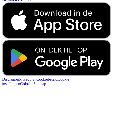
Disclaimer
Privacy & Cookiebeleid
Cookie-
instellingen
Colofon
Sitemap