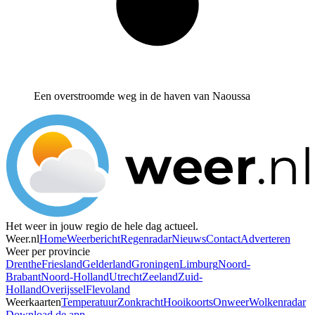
Een overstroomde weg in de haven van Naoussa
Het weer in jouw regio de hele dag actueel.
Weer.nl
Home
Weerbericht
Regenradar
Nieuws
Contact
Adverteren
Weer per provincie
Drenthe
Friesland
Gelderland
Groningen
Limburg
Noord-
Brabant
Noord-Holland
Utrecht
Zeeland
Zuid-
Holland
Overijssel
Flevoland
Weerkaarten
Temperatuur
Zonkracht
Hooikoorts
Onweer
Wolkenradar
Download de app