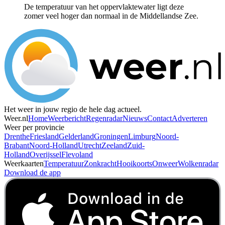
De temperatuur van het oppervlaktewater ligt deze
zomer veel hoger dan normaal in de Middellandse Zee.
Het weer in jouw regio de hele dag actueel.
Weer.nl
Home
Weerbericht
Regenradar
Nieuws
Contact
Adverteren
Weer per provincie
Drenthe
Friesland
Gelderland
Groningen
Limburg
Noord-
Brabant
Noord-Holland
Utrecht
Zeeland
Zuid-
Holland
Overijssel
Flevoland
Weerkaarten
Temperatuur
Zonkracht
Hooikoorts
Onweer
Wolkenradar
Download de app