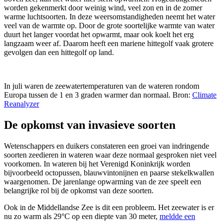
worden gekenmerkt door weinig wind, veel zon en in de zomer
warme luchtsoorten. In deze weersomstandigheden neemt het water
veel van de warmte op. Door de grote soortelijke warmte van water
duurt het langer voordat het opwarmt, maar ook koelt het erg
langzaam weer af. Daarom heeft een mariene hittegolf vaak grotere
gevolgen dan een hittegolf op land.
In juli waren de zeewatertemperaturen van de wateren rondom
Europa tussen de 1 en 3 graden warmer dan normaal. Bron:
Climate
Reanalyzer
De opkomst van invasieve soorten
Wetenschappers en duikers constateren een groei van indringende
soorten zeedieren in wateren waar deze normaal gesproken niet veel
voorkomen. In wateren bij het Verenigd Koninkrijk worden
bijvoorbeeld octopussen, blauwvintonijnen en paarse stekelkwallen
waargenomen. De jarenlange opwarming van de zee speelt een
belangrijke rol bij de opkomst van deze soorten.
Ook in de Middellandse Zee is dit een probleem. Het zeewater is er
nu zo warm als 29°C op een diepte van 30 meter,
meldde een