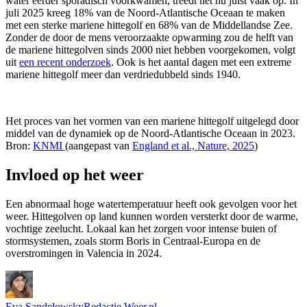
water eerder sporadisch voorkwamen, treedt het nu juist vaak op. In
juli 2025 kreeg 18% van de Noord-Atlantische Oceaan te maken
met een sterke mariene hittegolf en 68% van de Middellandse Zee.
Zonder de door de mens veroorzaakte opwarming zou de helft van
de mariene hittegolven sinds 2000 niet hebben voorgekomen, volgt
uit
een recent onderzoek
. Ook is het aantal dagen met een extreme
mariene hittegolf meer dan verdriedubbeld sinds 1940.
Het proces van het vormen van een mariene hittegolf uitgelegd door
middel van de dynamiek op de Noord-Atlantische Oceaan in 2023.
Bron:
KNMI
(aangepast van
England et al., Nature, 2025
)
Invloed op het weer
Een abnormaal hoge watertemperatuur heeft ook gevolgen voor het
weer. Hittegolven op land kunnen worden versterkt door de warme,
vochtige zeelucht. Lokaal kan het zorgen voor intense buien of
stormsystemen, zoals storm Boris in Centraal-Europa en de
overstromingen in Valencia in 2024.
Eva Sandelowsky
Redactie Weer.nl