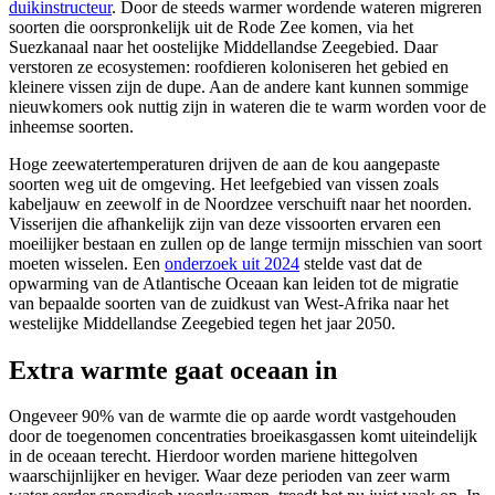
duikinstructeur
. Door de steeds warmer wordende wateren migreren
soorten die oorspronkelijk uit de Rode Zee komen, via het
Suezkanaal naar het oostelijke Middellandse Zeegebied. Daar
verstoren ze ecosystemen: roofdieren koloniseren het gebied en
kleinere vissen zijn de dupe. Aan de andere kant kunnen sommige
nieuwkomers ook nuttig zijn in wateren die te warm worden voor de
inheemse soorten.
Hoge zeewatertemperaturen drijven de aan de kou aangepaste
soorten weg uit de omgeving. Het leefgebied van vissen zoals
kabeljauw en zeewolf in de Noordzee verschuift naar het noorden.
Visserijen die afhankelijk zijn van deze vissoorten ervaren een
moeilijker bestaan en zullen op de lange termijn misschien van soort
moeten wisselen. Een
onderzoek uit 2024
stelde vast dat de
opwarming van de Atlantische Oceaan kan leiden tot de migratie
van bepaalde soorten van de zuidkust van West-Afrika naar het
westelijke Middellandse Zeegebied tegen het jaar 2050.
Extra warmte gaat oceaan in
Ongeveer 90% van de warmte die op aarde wordt vastgehouden
door de toegenomen concentraties broeikasgassen komt uiteindelijk
in de oceaan terecht. Hierdoor worden mariene hittegolven
waarschijnlijker en heviger. Waar deze perioden van zeer warm