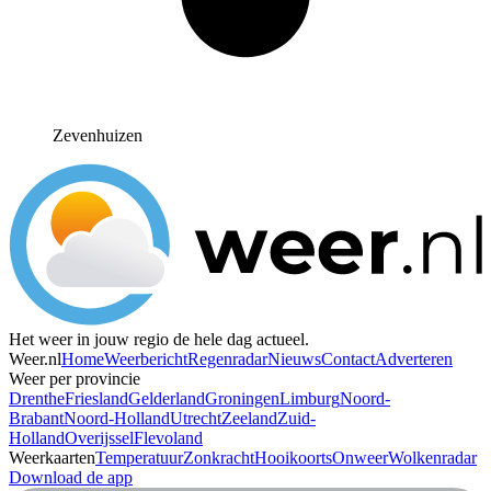
Zevenhuizen
Het weer in jouw regio de hele dag actueel.
Weer.nl
Home
Weerbericht
Regenradar
Nieuws
Contact
Adverteren
Weer per provincie
Drenthe
Friesland
Gelderland
Groningen
Limburg
Noord-
Brabant
Noord-Holland
Utrecht
Zeeland
Zuid-
Holland
Overijssel
Flevoland
Weerkaarten
Temperatuur
Zonkracht
Hooikoorts
Onweer
Wolkenradar
Download de app