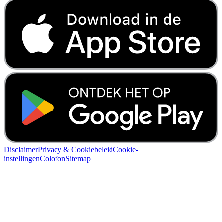
Disclaimer
Privacy & Cookiebeleid
Cookie-
instellingen
Colofon
Sitemap