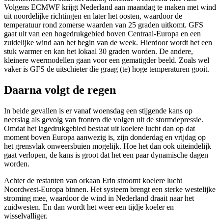
Volgens ECMWF krijgt Nederland aan maandag te maken met wind
uit noordelijke richtingen en later het oosten, waardoor de
temperatuur rond zomerse waarden van 25 graden uitkomt. GFS
gaat uit van een hogedrukgebied boven Centraal-Europa en een
zuidelijke wind aan het begin van de week. Hierdoor wordt het een
stuk warmer en kan het lokaal 30 graden worden. De andere,
kleinere weermodellen gaan voor een gematigder beeld. Zoals wel
vaker is GFS de uitschieter die graag (te) hoge temperaturen gooit.
Daarna volgt de regen
In beide gevallen is er vanaf woensdag een stijgende kans op
neerslag als gevolg van fronten die volgen uit de stormdepressie.
Omdat het lagedrukgebied bestaat uit koelere lucht dan op dat
moment boven Europa aanwezig is, zijn donderdag en vrijdag op
het grensvlak onweersbuien mogelijk. Hoe het dan ook uiteindelijk
gaat verlopen, de kans is groot dat het een paar dynamische dagen
worden.
Achter de restanten van orkaan Erin stroomt koelere lucht
Noordwest-Europa binnen. Het systeem brengt een sterke westelijke
stroming mee, waardoor de wind in Nederland draait naar het
zuidwesten. En dan wordt het weer een tijdje koeler en
wisselvalliger.