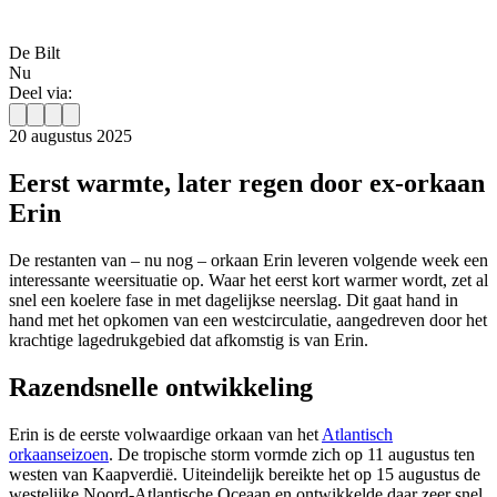
De Bilt
Nu
Deel via:
20 augustus 2025
Eerst warmte, later regen door ex-orkaan
Erin
De restanten van – nu nog – orkaan Erin leveren volgende week een
interessante weersituatie op. Waar het eerst kort warmer wordt, zet al
snel een koelere fase in met dagelijkse neerslag. Dit gaat hand in
hand met het opkomen van een westcirculatie, aangedreven door het
krachtige lagedrukgebied dat afkomstig is van Erin.
Razendsnelle ontwikkeling
Erin is de eerste volwaardige orkaan van het
Atlantisch
orkaanseizoen
. De tropische storm vormde zich op 11 augustus ten
westen van Kaapverdië. Uiteindelijk bereikte het op 15 augustus de
westelijke Noord-Atlantische Oceaan en ontwikkelde daar zeer snel