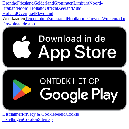
Drenthe
Friesland
Gelderland
Groningen
Limburg
Noord-
Brabant
Noord-Holland
Utrecht
Zeeland
Zuid-
Holland
Overijssel
Flevoland
Weerkaarten
Temperatuur
Zonkracht
Hooikoorts
Onweer
Wolkenradar
Download de app
Disclaimer
Privacy & Cookiebeleid
Cookie-
instellingen
Colofon
Sitemap