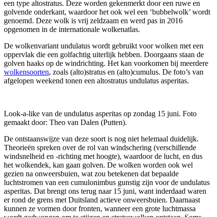
een type altostratus. Deze worden gekenmerkt door een ruwe en
golvende onderkant, waardoor het ook wel een ‘bubbelwolk’ wordt
genoemd. Deze wolk is vrij zeldzaam en werd pas in 2016
opgenomen in de internationale wolkenatlas.
De wolkenvariant undulatus wordt gebruikt voor wolken met een
oppervlak die een golfachtig uiterlijk hebben. Doorgaans staan de
golven haaks op de windrichting. Het kan voorkomen bij meerdere
wolkensoorten
, zoals (alto)stratus en (alto)cumulus. De foto’s van
afgelopen weekend tonen een altostratus undulatus asperitas.
Look-a-like van de undulatus asperitas op zondag 15 juni. Foto
gemaakt door: Theo van Dalen (Putten).
De ontstaanswijze van deze soort is nog niet helemaal duidelijk.
Theorieën spreken over de rol van windschering (verschillende
windsnelheid en -richting met hoogte), waardoor de lucht, en dus
het wolkendek, kan gaan golven. De wolken worden ook wel
gezien na onweersbuien, wat zou betekenen dat bepaalde
luchtstromen van een cumulonimbus gunstig zijn voor de undulatus
asperitas. Dat brengt ons terug naar 15 juni, want inderdaad waren
er rond de grens met Duitsland actieve onweersbuien. Daarnaast
kunnen ze vormen door fronten, wanneer een grote luchtmassa