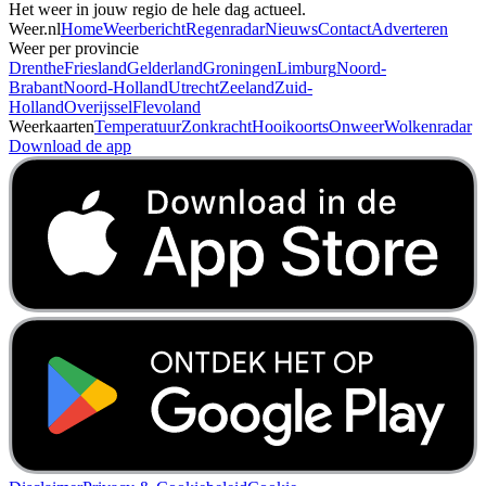
Het weer in jouw regio de hele dag actueel.
Weer.nl
Home
Weerbericht
Regenradar
Nieuws
Contact
Adverteren
Weer per provincie
Drenthe
Friesland
Gelderland
Groningen
Limburg
Noord-
Brabant
Noord-Holland
Utrecht
Zeeland
Zuid-
Holland
Overijssel
Flevoland
Weerkaarten
Temperatuur
Zonkracht
Hooikoorts
Onweer
Wolkenradar
Download de app