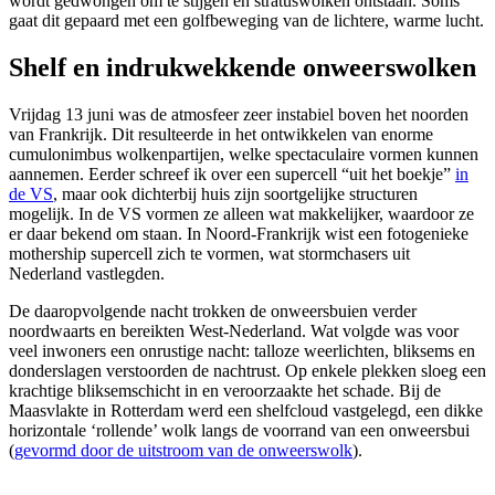
wordt gedwongen om te stijgen en stratuswolken ontstaan. Soms
gaat dit gepaard met een golfbeweging van de lichtere, warme lucht.
Shelf en indrukwekkende onweerswolken
Vrijdag 13 juni was de atmosfeer zeer instabiel boven het noorden
van Frankrijk. Dit resulteerde in het ontwikkelen van enorme
cumulonimbus wolkenpartijen, welke spectaculaire vormen kunnen
aannemen. Eerder schreef ik over een supercell “uit het boekje”
in
de VS
, maar ook dichterbij huis zijn soortgelijke structuren
mogelijk. In de VS vormen ze alleen wat makkelijker, waardoor ze
er daar bekend om staan. In Noord-Frankrijk wist een fotogenieke
mothership supercell zich te vormen, wat stormchasers uit
Nederland vastlegden.
De daaropvolgende nacht trokken de onweersbuien verder
noordwaarts en bereikten West-Nederland. Wat volgde was voor
veel inwoners een onrustige nacht: talloze weerlichten, bliksems en
donderslagen verstoorden de nachtrust. Op enkele plekken sloeg een
krachtige bliksemschicht in en veroorzaakte het schade. Bij de
Maasvlakte in Rotterdam werd een shelfcloud vastgelegd, een dikke
horizontale ‘rollende’ wolk langs de voorrand van een onweersbui
(
gevormd door de uitstroom van de onweerswolk
).