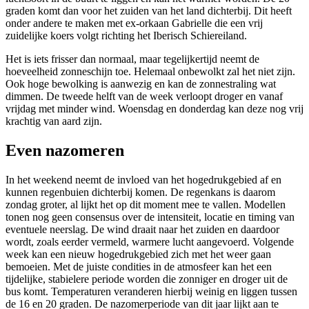
graden komt dan voor het zuiden van het land dichterbij. Dit heeft
onder andere te maken met ex-orkaan Gabrielle die een vrij
zuidelijke koers volgt richting het Iberisch Schiereiland.
Het is iets frisser dan normaal, maar tegelijkertijd neemt de
hoeveelheid zonneschijn toe. Helemaal onbewolkt zal het niet zijn.
Ook hoge bewolking is aanwezig en kan de zonnestraling wat
dimmen. De tweede helft van de week verloopt droger en vanaf
vrijdag met minder wind. Woensdag en donderdag kan deze nog vrij
krachtig van aard zijn.
Even nazomeren
In het weekend neemt de invloed van het hogedrukgebied af en
kunnen regenbuien dichterbij komen. De regenkans is daarom
zondag groter, al lijkt het op dit moment mee te vallen. Modellen
tonen nog geen consensus over de intensiteit, locatie en timing van
eventuele neerslag. De wind draait naar het zuiden en daardoor
wordt, zoals eerder vermeld, warmere lucht aangevoerd. Volgende
week kan een nieuw hogedrukgebied zich met het weer gaan
bemoeien. Met de juiste condities in de atmosfeer kan het een
tijdelijke, stabielere periode worden die zonniger en droger uit de
bus komt. Temperaturen veranderen hierbij weinig en liggen tussen
de 16 en 20 graden. De nazomerperiode van dit jaar lijkt aan te