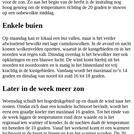
voor de zon. Zo aan het begin van de herfst is de instraling nog
hoog genoeg om de temperaturen richting de 20 graden te stuwen
op een onbewolkte middag.
Enkele buien
Op maandag kan er lokaal een bui vallen, maar is het verder
afwisselend bewolkt met lage cumuluswolken. In de avond en nacht
komen wolkenvelden opzetten, waaruit in de kustgebieden en in het
noorden wat regen valt. Dinsdag overdag is het bewolkter met ook
opklaringen en een blauwe lucht. De wind komt hierbij uit het
noorden tot noordoosten en is matig in het binnenland tot vrij
krachtig in de kustgebieden. Vandaag wordt het maximaal zo’n 14
graden en dinsdag van noord tot zuid 16 tot 18 graden.
Later in de week meer zon
Woensdag schuift het hogedrukgebied op en draait de wind naar het
oosten. Omdat zich daar een koudere luchtsoort bevindt, wordt het
eerst een graadje koeler met maximaal 16 graden. Tot het einde van
de week liggen de temperaturen rond deze waarde en is het
regionaal iets warmer of kouder. In de nachten daalt de temperatuur
tot beneden de 10 graden. Vanaf het weekend komt er een warmere
luchtsoort in de buurt te liggen en kan het warmer worden. De 20