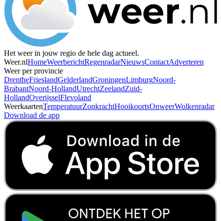
Het weer in jouw regio de hele dag actueel.
Weer.nl
Home
Weerbericht
Regenradar
Nieuws
Contact
Adverteren
Weer per provincie
Drenthe
Friesland
Gelderland
Groningen
Limburg
Noord-
Brabant
Noord-Holland
Utrecht
Zeeland
Zuid-
Holland
Overijssel
Flevoland
Weerkaarten
Temperatuur
Zonkracht
Hooikoorts
Onweer
Wolkenradar
Download de app