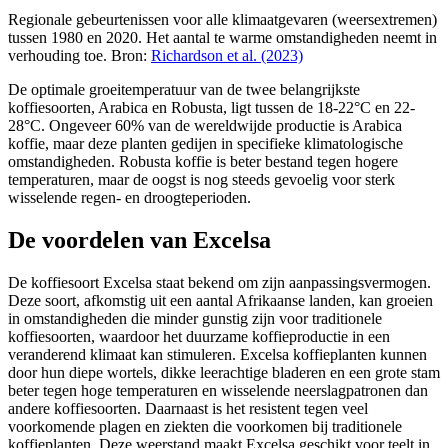
Regionale gebeurtenissen voor alle klimaatgevaren (weersextremen)
tussen 1980 en 2020. Het aantal te warme omstandigheden neemt in
verhouding toe. Bron:
Richardson et al. (2023)
De optimale groeitemperatuur van de twee belangrijkste
koffiesoorten, Arabica en Robusta, ligt tussen de 18-22°C en 22-
28°C. Ongeveer 60% van de wereldwijde productie is Arabica
koffie, maar deze planten gedijen in specifieke klimatologische
omstandigheden. Robusta koffie is beter bestand tegen hogere
temperaturen, maar de oogst is nog steeds gevoelig voor sterk
wisselende regen- en droogteperioden.
De voordelen van Excelsa
De koffiesoort Excelsa staat bekend om zijn aanpassingsvermogen.
Deze soort, afkomstig uit een aantal Afrikaanse landen, kan groeien
in omstandigheden die minder gunstig zijn voor traditionele
koffiesoorten, waardoor het duurzame koffieproductie in een
veranderend klimaat kan stimuleren. Excelsa koffieplanten kunnen
door hun diepe wortels, dikke leerachtige bladeren en een grote stam
beter tegen hoge temperaturen en wisselende neerslagpatronen dan
andere koffiesoorten. Daarnaast is het resistent tegen veel
voorkomende plagen en ziekten die voorkomen bij traditionele
koffieplanten. Deze weerstand maakt Excelsa geschikt voor teelt in