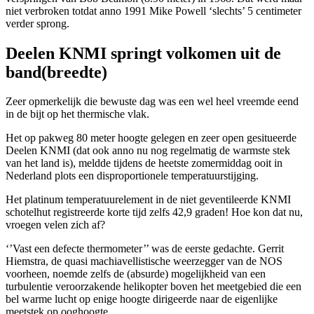
niet verbroken totdat anno 1991 Mike Powell ‘slechts’ 5 centimeter
verder sprong.
Deelen KNMI springt volkomen uit de
band(breedte)
Zeer opmerkelijk die bewuste dag was een wel heel vreemde eend
in de bijt op het thermische vlak.
Het op pakweg 80 meter hoogte gelegen en zeer open gesitueerde
Deelen KNMI (dat ook anno nu nog regelmatig de warmste stek
van het land is), meldde tijdens de heetste zomermiddag ooit in
Nederland plots een disproportionele temperatuurstijging.
Het platinum temperatuurelement in de niet geventileerde KNMI
schotelhut registreerde korte tijd zelfs 42,9 graden! Hoe kon dat nu,
vroegen velen zich af?
‘’Vast een defecte thermometer’’ was de eerste gedachte. Gerrit
Hiemstra, de quasi machiavellistische weerzegger van de NOS
voorheen, noemde zelfs de (absurde) mogelijkheid van een
turbulentie veroorzakende helikopter boven het meetgebied die een
bel warme lucht op enige hoogte dirigeerde naar de eigenlijke
meetstek op ooghoogte…