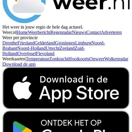
Het weer in jouw regio de hele dag actueel.
Weer.nl
Home
Weerbericht
Regenradar
Nieuws
Contact
Adverteren
Weer per provincie
Drenthe
Friesland
Gelderland
Groningen
Limburg
Noord-
Brabant
Noord-Holland
Utrecht
Zeeland
Zuid-
Holland
Overijssel
Flevoland
Weerkaarten
Temperatuur
Zonkracht
Hooikoorts
Onweer
Wolkenradar
Download de app