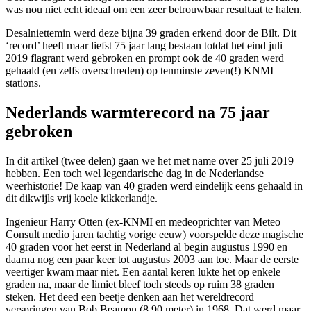
was nou niet echt ideaal om een zeer betrouwbaar resultaat te halen.
Desalniettemin werd deze bijna 39 graden erkend door de Bilt. Dit
‘record’ heeft maar liefst 75 jaar lang bestaan totdat het eind juli
2019 flagrant werd gebroken en prompt ook de 40 graden werd
gehaald (en zelfs overschreden) op tenminste zeven(!) KNMI
stations.
Nederlands warmterecord na 75 jaar
gebroken
In dit artikel (twee delen) gaan we het met name over 25 juli 2019
hebben. Een toch wel legendarische dag in de Nederlandse
weerhistorie! De kaap van 40 graden werd eindelijk eens gehaald in
dit dikwijls vrij koele kikkerlandje.
Ingenieur Harry Otten (ex-KNMI en medeoprichter van Meteo
Consult medio jaren tachtig vorige eeuw) voorspelde deze magische
40 graden voor het eerst in Nederland al begin augustus 1990 en
daarna nog een paar keer tot augustus 2003 aan toe. Maar de eerste
veertiger kwam maar niet. Een aantal keren lukte het op enkele
graden na, maar de limiet bleef toch steeds op ruim 38 graden
steken. Het deed een beetje denken aan het wereldrecord
verspringen van Bob Beamon (8.90 meter) in 1968. Dat werd maar