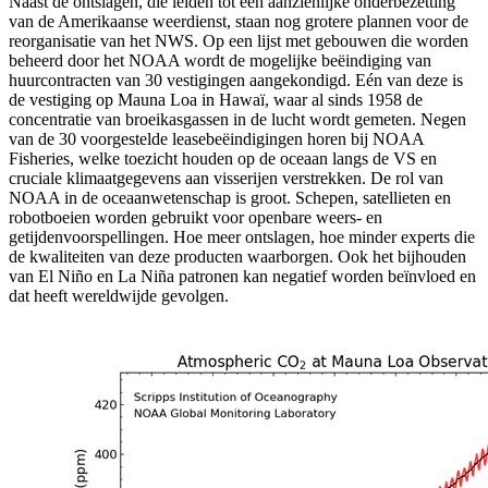
Naast de ontslagen, die leiden tot een aanzienlijke onderbezetting
van de Amerikaanse weerdienst, staan nog grotere plannen voor de
reorganisatie van het NWS. Op een lijst met gebouwen die worden
beheerd door het NOAA wordt de mogelijke beëindiging van
huurcontracten van 30 vestigingen aangekondigd. Eén van deze is
de vestiging op Mauna Loa in Hawaï, waar al sinds 1958 de
concentratie van broeikasgassen in de lucht wordt gemeten. Negen
van de 30 voorgestelde leasebeëindigingen horen bij NOAA
Fisheries, welke toezicht houden op de oceaan langs de VS en
cruciale klimaatgegevens aan visserijen verstrekken. De rol van
NOAA in de oceaanwetenschap is groot. Schepen, satellieten en
robotboeien worden gebruikt voor openbare weers- en
getijdenvoorspellingen. Hoe meer ontslagen, hoe minder experts die
de kwaliteiten van deze producten waarborgen. Ook het bijhouden
van El Niño en La Niña patronen kan negatief worden beïnvloed en
dat heeft wereldwijde gevolgen.