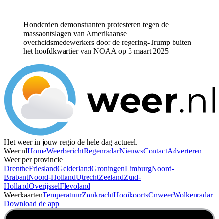
Honderden demonstranten protesteren tegen de
massaontslagen van Amerikaanse
overheidsmedewerkers door de regering-Trump buiten
het hoofdkwartier van NOAA op 3 maart 2025
Het weer in jouw regio de hele dag actueel.
Weer.nl
Home
Weerbericht
Regenradar
Nieuws
Contact
Adverteren
Weer per provincie
Drenthe
Friesland
Gelderland
Groningen
Limburg
Noord-
Brabant
Noord-Holland
Utrecht
Zeeland
Zuid-
Holland
Overijssel
Flevoland
Weerkaarten
Temperatuur
Zonkracht
Hooikoorts
Onweer
Wolkenradar
Download de app