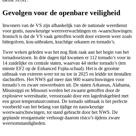
Gevolgen voor de openbare veiligheid
Inwoners van de VS zijn afhankelijk van de nationale weerdienst
voor gratis, nauwkeurige weersverwachtingen en -waarschuwingen.
Ironisch is dat de VS vaak getroffen wordt door extreem weer zoals
hittegolven, kou-uitbraken, krachtige orkanen en tornado’s.
Twee weken geleden was het nog flink raak aan het begin van het
tornadoseizoen. In drie dagen tijd kwamen er 112 tornado’s voor in
14 zuidelijke en centrale staten, waarvan 44 sterke tornado’s (ten
minste EF2 op de Enhanced Fujita-schaal). Het is de grootste
uitbraak van extreem weer tot nu toe in 2025 en leidde tot tientallen
slachtoffers. Het NWS gaf meer dan 900 waarschuwingen voor
tornado’s en zware onweerbuien uit. De staten Arkansas, Alabama,
Mississippi en Missouri werden het zwaarst getroffen door de
explosieve weersituatie, veroorzaakt door een lagedrukgebied met
een groot temperatuurcontrast. De tornado uitbraak is het perfecte
voorbeeld van het belang van tijdige en nauwkeurige
weerwaarschuwingen, tot stand gebracht door het NWS. De
geplande reorganisatie verhoogt daarom risico’s tijdens zware
weersomstandigheden.