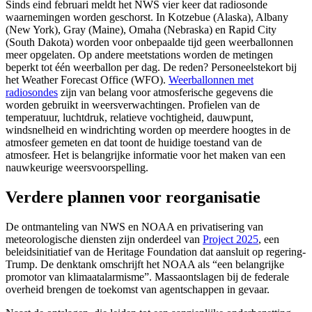
Sinds eind februari meldt het NWS vier keer dat radiosonde
waarnemingen worden geschorst. In Kotzebue (Alaska), Albany
(New York), Gray (Maine), Omaha (Nebraska) en Rapid City
(South Dakota) worden voor onbepaalde tijd geen weerballonnen
meer opgelaten. Op andere meetstations worden de metingen
beperkt tot één weerballon per dag. De reden? Personeelstekort bij
het Weather Forecast Office (WFO).
Weerballonnen met
radiosondes
zijn van belang voor atmosferische gegevens die
worden gebruikt in weersverwachtingen. Profielen van de
temperatuur, luchtdruk, relatieve vochtigheid, dauwpunt,
windsnelheid en windrichting worden op meerdere hoogtes in de
atmosfeer gemeten en dat toont de huidige toestand van de
atmosfeer. Het is belangrijke informatie voor het maken van een
nauwkeurige weersvoorspelling.
Verdere plannen voor reorganisatie
De ontmanteling van NWS en NOAA en privatisering van
meteorologische diensten zijn onderdeel van
Project 2025
, een
beleidsinitiatief van de Heritage Foundation dat aansluit op regering-
Trump. De denktank omschrijft het NOAA als “een belangrijke
promotor van klimaatalarmisme”. Massaontslagen bij de federale
overheid brengen de toekomst van agentschappen in gevaar.