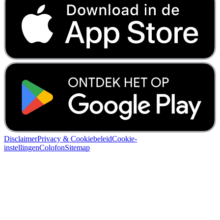
Disclaimer
Privacy & Cookiebeleid
Cookie-
instellingen
Colofon
Sitemap