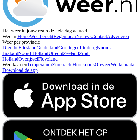
Het weer in jouw regio de hele dag actueel.
Weer.nl
Home
Weerbericht
Regenradar
Nieuws
Contact
Adverteren
Weer per provincie
Drenthe
Friesland
Gelderland
Groningen
Limburg
Noord-
Brabant
Noord-Holland
Utrecht
Zeeland
Zuid-
Holland
Overijssel
Flevoland
Weerkaarten
Temperatuur
Zonkracht
Hooikoorts
Onweer
Wolkenradar
Download de app