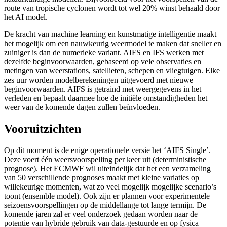
route van tropische cyclonen wordt tot wel 20% winst behaald door
het AI model.
De kracht van machine learning en kunstmatige intelligentie maakt
het mogelijk om een nauwkeurig weermodel te maken dat sneller en
zuiniger is dan de numerieke variant. AIFS en IFS werken met
dezelfde beginvoorwaarden, gebaseerd op vele observaties en
metingen van weerstations, satellieten, schepen en vliegtuigen. Elke
zes uur worden modelberekeningen uitgevoerd met nieuwe
beginvoorwaarden. AIFS is getraind met weergegevens in het
verleden en bepaalt daarmee hoe de initiële omstandigheden het
weer van de komende dagen zullen beïnvloeden.
Vooruitzichten
Op dit moment is de enige operationele versie het ‘AIFS Single’.
Deze voert één weersvoorspelling per keer uit (deterministische
prognose). Het ECMWF wil uiteindelijk dat het een verzameling
van 50 verschillende prognoses maakt met kleine variaties op
willekeurige momenten, wat zo veel mogelijk mogelijke scenario’s
toont (ensemble model). Ook zijn er plannen voor experimentele
seizoensvoorspellingen op de middellange tot lange termijn. De
komende jaren zal er veel onderzoek gedaan worden naar de
potentie van hybride gebruik van data-gestuurde en op fysica