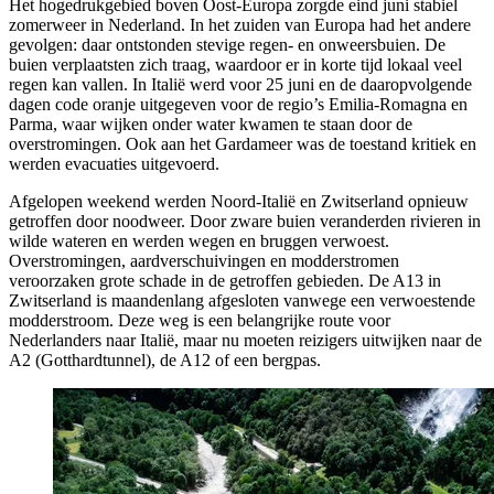
Het hogedrukgebied boven Oost-Europa zorgde eind juni stabiel
zomerweer in Nederland. In het zuiden van Europa had het andere
gevolgen: daar ontstonden stevige regen- en onweersbuien. De
buien verplaatsten zich traag, waardoor er in korte tijd lokaal veel
regen kan vallen. In Italië werd voor 25 juni en de daaropvolgende
dagen code oranje uitgegeven voor de regio’s Emilia-Romagna en
Parma, waar wijken onder water kwamen te staan door de
overstromingen. Ook aan het Gardameer was de toestand kritiek en
werden evacuaties uitgevoerd.
Afgelopen weekend werden Noord-Italië en Zwitserland opnieuw
getroffen door noodweer. Door zware buien veranderden rivieren in
wilde wateren en werden wegen en bruggen verwoest.
Overstromingen, aardverschuivingen en modderstromen
veroorzaken grote schade in de getroffen gebieden. De A13 in
Zwitserland is maandenlang afgesloten vanwege een verwoestende
modderstroom. Deze weg is een belangrijke route voor
Nederlanders naar Italië, maar nu moeten reizigers uitwijken naar de
A2 (Gotthardtunnel), de A12 of een bergpas.