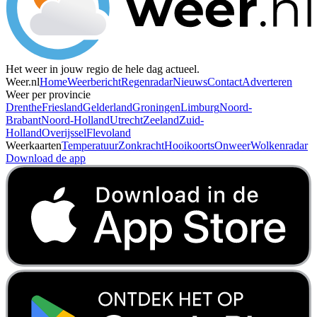
Het weer in jouw regio de hele dag actueel.
Weer.nl
Home
Weerbericht
Regenradar
Nieuws
Contact
Adverteren
Weer per provincie
Drenthe
Friesland
Gelderland
Groningen
Limburg
Noord-
Brabant
Noord-Holland
Utrecht
Zeeland
Zuid-
Holland
Overijssel
Flevoland
Weerkaarten
Temperatuur
Zonkracht
Hooikoorts
Onweer
Wolkenradar
Download de app