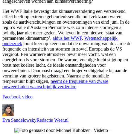
aangeschreven worden aan klimaatverandering?
Het WWF Italië bevestigt dat klimaatverandering een versterkend
effect heeft op extreme gebeurtenissen die ooit zeldzaam waren,
zoals de aardverschuivingen en overstromingen van eind juni. In de
regio’s Valle d'Aosta en Piemonte was zo’n intense stortregen al
twintig jaar niet meer gezien. We leven in een nieuwe ‘staat van
permanente klimaatramp’,
aldus het WWF
.
Wetenschappelijk
onderzoek
toont keer op keer aan dat de opwarming van de aarde de
frequentie en intensiteit van stormen in zowel Europa als de VS
vergroot. Een warmere atmosfeer bevat meer vocht, wat een
energiebron is voor stormen. De warme, vochtige lucht stijgt op en
botst met koelere lucht, de ideale omstandigheden voor
onweersbuien. Daarnaast draagt een hoger vochtgehalte bij aan de
vorming van grotere hagelstenen. Naarmate de mondiale
temperatuur blijft stijgen,
neemt de frequentie van zware
onweersbuien waarschijnlijk verder toe
.
Facebook video
Eva Sandelowsky
Redactie Weer.nl