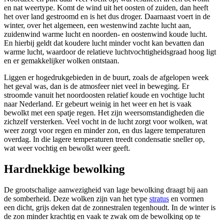
en nat weertype. Komt de wind uit het oosten of zuiden, dan heeft
het over land gestroomd en is het dus droger. Daarnaast voert in de
winter, over het algemeen, een westenwind zachte lucht aan,
zuidenwind warme lucht en noorden- en oostenwind koude lucht.
En hierbij geldt dat koudere lucht minder vocht kan bevatten dan
warme lucht, waardoor de relatieve luchtvochtigheidsgraad hoog ligt
en er gemakkelijker wolken ontstaan.
Liggen er hogedrukgebieden in de buurt, zoals de afgelopen week
het geval was, dan is de atmosfeer niet veel in beweging. Er
stroomde vanuit het noordoosten relatief koude en vochtige lucht
naar Nederland. Er gebeurt weinig in het weer en het is vaak
bewolkt met een spatje regen. Het zijn weersomstandigheden die
zichzelf versterken. Veel vocht in de lucht zorgt voor wolken, wat
weer zorgt voor regen en minder zon, en dus lagere temperaturen
overdag. In die lagere temperaturen treedt condensatie sneller op,
wat weer vochtig en bewolkt weer geeft.
Hardnekkige bewolking
De grootschalige aanwezigheid van lage bewolking draagt bij aan
de somberheid. Deze wolken zijn van het type
stratus
en vormen
een dicht, grijs deken dat de zonnestralen tegenhoudt. In de winter is
de zon minder krachtig en vaak te zwak om de bewolking op te