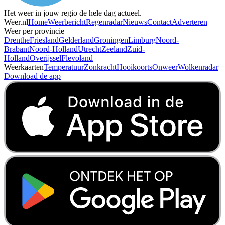
Het weer in jouw regio de hele dag actueel.
Weer.nl
Home
Weerbericht
Regenradar
Nieuws
Contact
Adverteren
Weer per provincie
Drenthe
Friesland
Gelderland
Groningen
Limburg
Noord-
Brabant
Noord-Holland
Utrecht
Zeeland
Zuid-
Holland
Overijssel
Flevoland
Weerkaarten
Temperatuur
Zonkracht
Hooikoorts
Onweer
Wolkenradar
Download de app