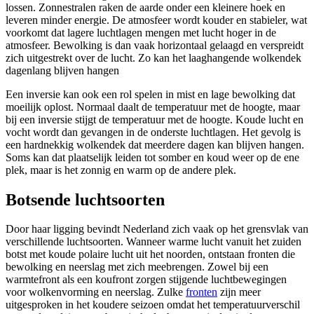
lossen. Zonnestralen raken de aarde onder een kleinere hoek en
leveren minder energie. De atmosfeer wordt kouder en stabieler, wat
voorkomt dat lagere luchtlagen mengen met lucht hoger in de
atmosfeer. Bewolking is dan vaak horizontaal gelaagd en verspreidt
zich uitgestrekt over de lucht. Zo kan het laaghangende wolkendek
dagenlang blijven hangen
Een inversie kan ook een rol spelen in mist en lage bewolking dat
moeilijk oplost. Normaal daalt de temperatuur met de hoogte, maar
bij een inversie stijgt de temperatuur met de hoogte. Koude lucht en
vocht wordt dan gevangen in de onderste luchtlagen. Het gevolg is
een hardnekkig wolkendek dat meerdere dagen kan blijven hangen.
Soms kan dat plaatselijk leiden tot somber en koud weer op de ene
plek, maar is het zonnig en warm op de andere plek.
Botsende luchtsoorten
Door haar ligging bevindt Nederland zich vaak op het grensvlak van
verschillende luchtsoorten. Wanneer warme lucht vanuit het zuiden
botst met koude polaire lucht uit het noorden, ontstaan fronten die
bewolking en neerslag met zich meebrengen. Zowel bij een
warmtefront als een koufront zorgen stijgende luchtbewegingen
voor wolkenvorming en neerslag. Zulke
fronten
zijn meer
uitgesproken in het koudere seizoen omdat het temperatuurverschil