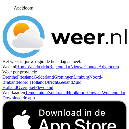
Apeldoorn
Het weer in jouw regio de hele dag actueel.
Weer.nl
Home
Weerbericht
Regenradar
Nieuws
Contact
Adverteren
Weer per provincie
Drenthe
Friesland
Gelderland
Groningen
Limburg
Noord-
Brabant
Noord-Holland
Utrecht
Zeeland
Zuid-
Holland
Overijssel
Flevoland
Weerkaarten
Temperatuur
Zonkracht
Hooikoorts
Onweer
Wolkenradar
Download de app