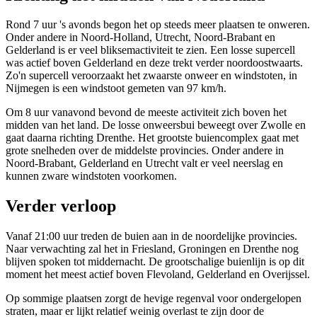
Rond 7 uur 's avonds begon het op steeds meer plaatsen te onweren.
Onder andere in Noord-Holland, Utrecht, Noord-Brabant en
Gelderland is er veel bliksemactiviteit te zien. Een losse supercell
was actief boven Gelderland en deze trekt verder noordoostwaarts.
Zo'n supercell veroorzaakt het zwaarste onweer en windstoten, in
Nijmegen is een windstoot gemeten van 97 km/h.
Om 8 uur vanavond bevond de meeste activiteit zich boven het
midden van het land. De losse onweersbui beweegt over Zwolle en
gaat daarna richting Drenthe. Het grootste buiencomplex gaat met
grote snelheden over de middelste provincies. Onder andere in
Noord-Brabant, Gelderland en Utrecht valt er veel neerslag en
kunnen zware windstoten voorkomen.
Verder verloop
Vanaf 21:00 uur treden de buien aan in de noordelijke provincies.
Naar verwachting zal het in Friesland, Groningen en Drenthe nog
blijven spoken tot middernacht. De grootschalige buienlijn is op dit
moment het meest actief boven Flevoland, Gelderland en Overijssel.
Op sommige plaatsen zorgt de hevige regenval voor ondergelopen
straten, maar er lijkt relatief weinig overlast te zijn door de