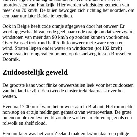
noordwesten van Frankrijk. Hier werden windstoten gemeten van
meer dan 70 km/h. De buien bewogen zich richting het noorden, om
een paar uur later België te bereiken.
Ook in België heeft code oranje afgegeven door het onweer. Er
werd opgeschaald van code geel naar code oranje omdat zeer zware
windstoten van meer dan 90 km/h op zouden kunnen voorkomen.
Over Brussel trok rond half 5 flink onweer met zware regen en
wind. Straten liepen onder water en windstoten (tot 102 km/h)
veroorzaakten omgevallen bomen op de snelweg tussen Brussel en
Doornik.
Zuidoostelijk geweld
De grootste kans voor flinke onweersbuien leek voor het zuidoosten
van het land te zijn. Een tweede cluster trekt daarnaast over het
westen.
Even na 17:00 uur kwam het onweer aan in Brabant. Het rommelde
non-stop en er zijn meldingen gemaakt van wateroverlast. De grote
buiencomplexen leveren bijzondere wolkenstructuren op, zoals een
rolwolk en shelf cloud.
Een uur later was het voor Zeeland raak en kwam daar een pittige