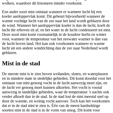
wolken, waardoor dit fenomeen minder voorkomt.
Een ander soort mist ontstaat wanneer er warmere lucht bij een
koeler aardoppervlak komt. Dit gebeurt bijvoorbeeld wanneer de
warme vochtige lucht van de zee naar het land wordt geblazen door
de wind. Wanneer het aardoppervlak koeler is dan de lucht, koelt de
lucht die erboven zit af, en het water in de lucht condenseert tot mist.
Deze soort mist komt voornamelijk in de koudere herfst en winter
voor, wanneer de temperatuur van het zeewater warmer is dan van
de lucht boven land. Het kan ook voorkomen wanneer er warme
lucht uit een andere windrichting dan de zee naar Nederland wordt
geblazen.
Mist in de stad
De meeste mist is te zien boven weilanden, sloten, en waterplassen
en in mindere mate in stedelijke gebieden. Dit komt doordat voor het
ontstaan van mist genoeg vocht in de lucht aanwezig moet zijn, en
de lucht ver genoeg moet kunnen afkoelen. Het vocht is vooral
aanwezig in landelijke gebieden, waar de temperatuur ’s nachts ook
verder afkoelt dan in de stad. In de stad lost de mist meestal snel op
door de warmte, en weinig vocht aanvoer. Toch kan het voorkomen
dat er in de stad mist te zien is. Één van de meest hardnekkige
soorten mist in de stad is in de vorm van smog. Dit komt voor