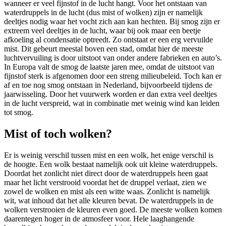
wanneer er veel fijnstof in de lucht hangt. Voor het ontstaan van
waterdruppels in de lucht (dus mist of wolken) zijn er namelijk
deeltjes nodig waar het vocht zich aan kan hechten. Bij smog zijn er
extreem veel deeltjes in de lucht, waar bij ook maar een beetje
afkoeling al condensatie optreedt. Zo ontstaat er een erg vervuilde
mist. Dit gebeurt meestal boven een stad, omdat hier de meeste
luchtvervuiling is door uitstoot van onder andere fabrieken en auto’s.
In Europa valt de smog de laatste jaren mee, omdat de uitstoot van
fijnstof sterk is afgenomen door een streng milieubeleid. Toch kan er
af en toe nog smog ontstaan in Nederland, bijvoorbeeld tijdens de
jaarwisseling. Door het vuurwerk worden er dan extra veel deeltjes
in de lucht verspreid, wat in combinatie met weinig wind kan leiden
tot smog.
Mist of toch wolken?
Er is weinig verschil tussen mist en een wolk, het enige verschil is
de hoogte. Een wolk bestaat namelijk ook uit kleine waterdruppels.
Doordat het zonlicht niet direct door de waterdruppels heen gaat
maar het licht verstrooid voordat het de druppel verlaat, zien we
zowel de wolken en mist als een witte waas. Zonlicht is namelijk
wit, wat inhoud dat het alle kleuren bevat. De waterdruppels in de
wolken verstrooien de kleuren even goed. De meeste wolken komen
daarentegen hoger in de atmosfeer voor. Hele laaghangende