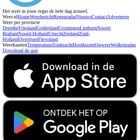
Het weer in jouw regio de hele dag actueel.
Weer.nl
Home
Weerbericht
Regenradar
Nieuws
Contact
Adverteren
Weer per provincie
Drenthe
Friesland
Gelderland
Groningen
Limburg
Noord-
Brabant
Noord-Holland
Utrecht
Zeeland
Zuid-
Holland
Overijssel
Flevoland
Weerkaarten
Temperatuur
Zonkracht
Hooikoorts
Onweer
Wolkenradar
Download de app