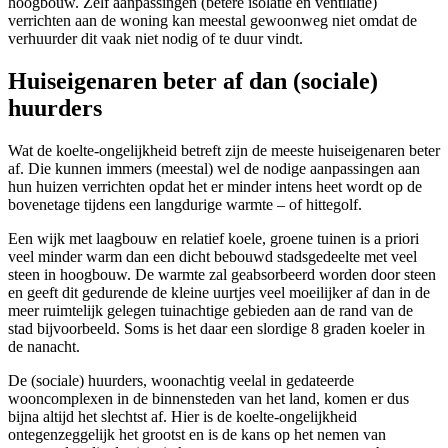
hoogbouw. Zelf aanpassingen (betere isolatie en ventilatie)
verrichten aan de woning kan meestal gewoonweg niet omdat de
verhuurder dit vaak niet nodig of te duur vindt.
Huiseigenaren beter af dan (sociale)
huurders
Wat de koelte-ongelijkheid betreft zijn de meeste huiseigenaren beter
af. Die kunnen immers (meestal) wel de nodige aanpassingen aan
hun huizen verrichten opdat het er minder intens heet wordt op de
bovenetage tijdens een langdurige warmte – of hittegolf.
Een wijk met laagbouw en relatief koele, groene tuinen is a priori
veel minder warm dan een dicht bebouwd stadsgedeelte met veel
steen in hoogbouw. De warmte zal geabsorbeerd worden door steen
en geeft dit gedurende de kleine uurtjes veel moeilijker af dan in de
meer ruimtelijk gelegen tuinachtige gebieden aan de rand van de
stad bijvoorbeeld. Soms is het daar een slordige 8 graden koeler in
de nanacht.
De (sociale) huurders, woonachtig veelal in gedateerde
wooncomplexen in de binnensteden van het land, komen er dus
bijna altijd het slechtst af. Hier is de koelte-ongelijkheid
ontegenzeggelijk het grootst en is de kans op het nemen van