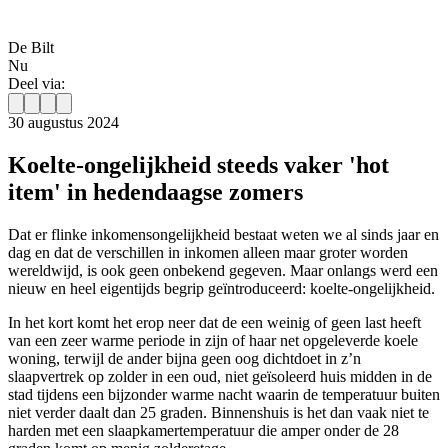
De Bilt
Nu
Deel via:
30 augustus 2024
Koelte-ongelijkheid steeds vaker 'hot
item' in hedendaagse zomers
Dat er flinke inkomensongelijkheid bestaat weten we al sinds jaar en
dag en dat de verschillen in inkomen alleen maar groter worden
wereldwijd, is ook geen onbekend gegeven. Maar onlangs werd een
nieuw en heel eigentijds begrip geïntroduceerd: koelte-ongelijkheid.
In het kort komt het erop neer dat de een weinig of geen last heeft
van een zeer warme periode in zijn of haar net opgeleverde koele
woning, terwijl de ander bijna geen oog dichtdoet in z’n
slaapvertrek op zolder in een oud, niet geïsoleerd huis midden in de
stad tijdens een bijzonder warme nacht waarin de temperatuur buiten
niet verder daalt dan 25 graden. Binnenshuis is het dan vaak niet te
harden met een slaapkamertemperatuur die amper onder de 28