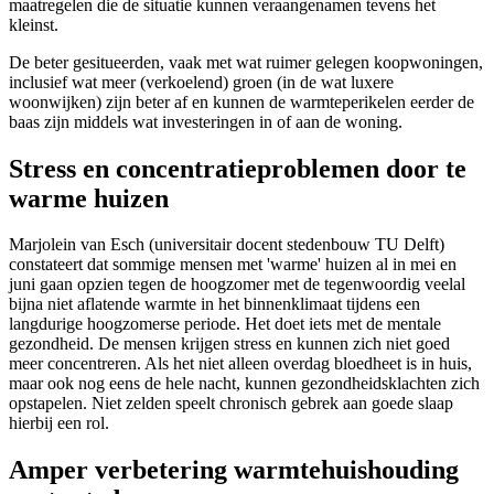
maatregelen die de situatie kunnen veraangenamen tevens het
kleinst.
De beter gesitueerden, vaak met wat ruimer gelegen koopwoningen,
inclusief wat meer (verkoelend) groen (in de wat luxere
woonwijken) zijn beter af en kunnen de warmteperikelen eerder de
baas zijn middels wat investeringen in of aan de woning.
Stress en concentratieproblemen door te
warme huizen
Marjolein van Esch (universitair docent stedenbouw TU Delft)
constateert dat sommige mensen met 'warme' huizen al in mei en
juni gaan opzien tegen de hoogzomer met de tegenwoordig veelal
bijna niet aflatende warmte in het binnenklimaat tijdens een
langdurige hoogzomerse periode. Het doet iets met de mentale
gezondheid. De mensen krijgen stress en kunnen zich niet goed
meer concentreren. Als het niet alleen overdag bloedheet is in huis,
maar ook nog eens de hele nacht, kunnen gezondheidsklachten zich
opstapelen. Niet zelden speelt chronisch gebrek aan goede slaap
hierbij een rol.
Amper verbetering warmtehuishouding