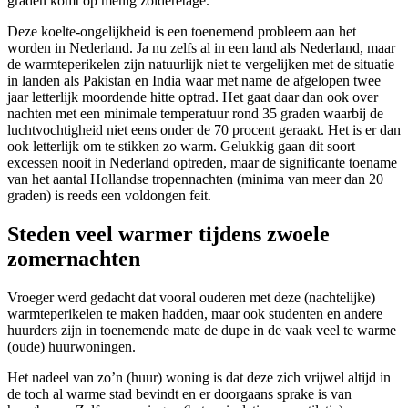
graden komt op menig zolderetage.
Deze koelte-ongelijkheid is een toenemend probleem aan het
worden in Nederland. Ja nu zelfs al in een land als Nederland, maar
de warmteperikelen zijn natuurlijk niet te vergelijken met de situatie
in landen als Pakistan en India waar met name de afgelopen twee
jaar letterlijk moordende hitte optrad. Het gaat daar dan ook over
nachten met een minimale temperatuur rond 35 graden waarbij de
luchtvochtigheid niet eens onder de 70 procent geraakt. Het is er dan
ook letterlijk om te stikken zo warm. Gelukkig gaan dit soort
excessen nooit in Nederland optreden, maar de significante toename
van het aantal Hollandse tropennachten (minima van meer dan 20
graden) is reeds een voldongen feit.
Steden veel warmer tijdens zwoele
zomernachten
Vroeger werd gedacht dat vooral ouderen met deze (nachtelijke)
warmteperikelen te maken hadden, maar ook studenten en andere
huurders zijn in toenemende mate de dupe in de vaak veel te warme
(oude) huurwoningen.
Het nadeel van zo’n (huur) woning is dat deze zich vrijwel altijd in
de toch al warme stad bevindt en er doorgaans sprake is van