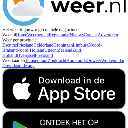
Het weer in jouw regio de hele dag actueel.
Weer.nl
Home
Weerbericht
Regenradar
Nieuws
Contact
Adverteren
Weer per provincie
Drenthe
Friesland
Gelderland
Groningen
Limburg
Noord-
Brabant
Noord-Holland
Utrecht
Zeeland
Zuid-
Holland
Overijssel
Flevoland
Weerkaarten
Temperatuur
Zonkracht
Hooikoorts
Onweer
Wolkenradar
Download de app