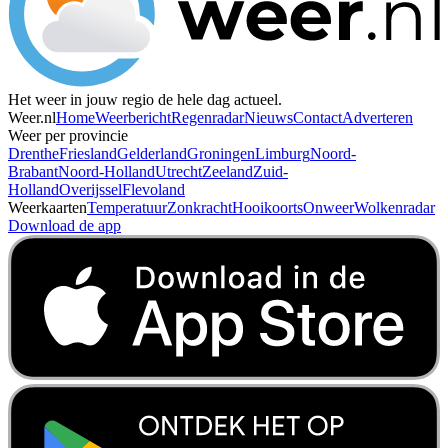
Het weer in jouw regio de hele dag actueel.
Weer.nl
Home
Weerbericht
Regenradar
Nieuws
Contact
Adverteren
Weer per provincie
Drenthe
Friesland
Gelderland
Groningen
Limburg
Noord-
Brabant
Noord-Holland
Utrecht
Zeeland
Zuid-
Holland
Overijssel
Flevoland
Weerkaarten
Temperatuur
Zonkracht
Hooikoorts
Onweer
Wolkenradar
Download de app