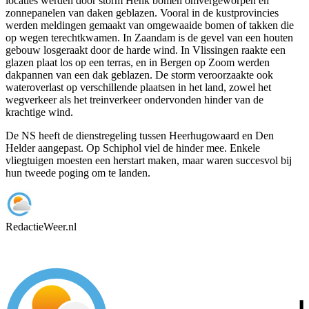
locaties werden door storm Henk bomen omvergeworpen en
zonnepanelen van daken geblazen. Vooral in de kustprovincies
werden meldingen gemaakt van omgewaaide bomen of takken die
op wegen terechtkwamen. In Zaandam is de gevel van een houten
gebouw losgeraakt door de harde wind. In Vlissingen raakte een
glazen plaat los op een terras, en in Bergen op Zoom werden
dakpannen van een dak geblazen. De storm veroorzaakte ook
wateroverlast op verschillende plaatsen in het land, zowel het
wegverkeer als het treinverkeer ondervonden hinder van de
krachtige wind.
De NS heeft de dienstregeling tussen Heerhugowaard en Den
Helder aangepast. Op Schiphol viel de hinder mee. Enkele
vliegtuigen moesten een herstart maken, maar waren succesvol bij
hun tweede poging om te landen.
Redactie
Weer.nl