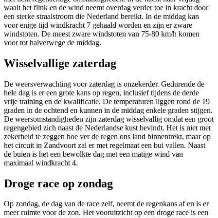
waait het flink en de wind neemt overdag verder toe in kracht door
een sterke straalstroom die Nederland bereikt. In de middag kan
voor enige tijd windkracht 7 gehaald worden en zijn er zware
windstoten. De meest zware windstoten van 75-80 km/h komen
voor tot halverwege de middag.
Wisselvallige zaterdag
De weersverwachting voor zaterdag is onzekerder. Gedurende de
hele dag is er een grote kans op regen, inclusief tijdens de derde
vrije training en de kwalificatie. De temperaturen liggen rond de 19
graden in de ochtend en kunnen in de middag enkele graden stijgen.
De weersomstandigheden zijn zaterdag wisselvallig omdat een groot
regengebied zich naast de Nederlandse kust bevindt. Het is niet met
zekerheid te zeggen hoe ver de regen ons land binnentrekt, maar op
het circuit in Zandvoort zal er met regelmaat een bui vallen. Naast
de buien is het een bewolkte dag met een matige wind van
maximaal windkracht 4.
Droge race op zondag
Op zondag, de dag van de race zelf, neemt de regenkans af en is er
meer ruimte voor de zon. Het vooruitzicht op een droge race is een