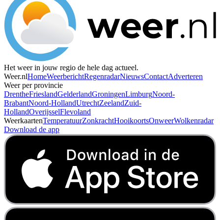
Het weer in jouw regio de hele dag actueel.
Weer.nl
Home
Weerbericht
Regenradar
Nieuws
Contact
Adverteren
Weer per provincie
Drenthe
Friesland
Gelderland
Groningen
Limburg
Noord-
Brabant
Noord-Holland
Utrecht
Zeeland
Zuid-
Holland
Overijssel
Flevoland
Weerkaarten
Temperatuur
Zonkracht
Hooikoorts
Onweer
Wolkenradar
Download de app