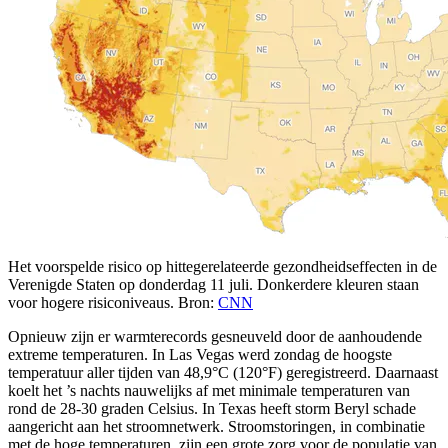
Het voorspelde risico op hittegerelateerde gezondheidseffecten in de
Verenigde Staten op donderdag 11 juli. Donkerdere kleuren staan
voor hogere risiconiveaus. Bron:
CNN
Opnieuw zijn er warmterecords gesneuveld door de aanhoudende
extreme temperaturen. In Las Vegas werd zondag de hoogste
temperatuur aller tijden van 48,9°C (120°F) geregistreerd. Daarnaast
koelt het ’s nachts nauwelijks af met minimale temperaturen van
rond de 28-30 graden Celsius. In Texas heeft storm Beryl schade
aangericht aan het stroomnetwerk. Stroomstoringen, in combinatie
met de hoge temperaturen, zijn een grote zorg voor de populatie van