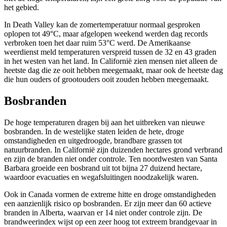
het gebied.
In Death Valley kan de zomertemperatuur normaal gesproken
oplopen tot 49°C, maar afgelopen weekend werden dag records
verbroken toen het daar ruim 53°C werd. De Amerikaanse
weerdienst meld temperaturen verspreid tussen de 32 en 43 graden
in het westen van het land. In Californië zien mensen niet alleen de
heetste dag die ze ooit hebben meegemaakt, maar ook de heetste dag
die hun ouders of grootouders ooit zouden hebben meegemaakt.
Bosbranden
De hoge temperaturen dragen bij aan het uitbreken van nieuwe
bosbranden. In de westelijke staten leiden de hete, droge
omstandigheden en uitgedroogde, brandbare grassen tot
natuurbranden. In Californië zijn duizenden hectares grond verbrand
en zijn de branden niet onder controle. Ten noordwesten van Santa
Barbara groeide een bosbrand uit tot bijna 27 duizend hectare,
waardoor evacuaties en wegafsluitingen noodzakelijk waren.
Ook in Canada vormen de extreme hitte en droge omstandigheden
een aanzienlijk risico op bosbranden. Er zijn meer dan 60 actieve
branden in Alberta, waarvan er 14 niet onder controle zijn. De
brandweerindex wijst op een zeer hoog tot extreem brandgevaar in