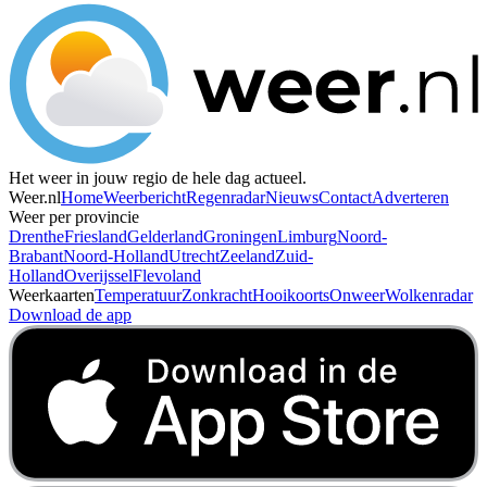
Het weer in jouw regio de hele dag actueel.
Weer.nl
Home
Weerbericht
Regenradar
Nieuws
Contact
Adverteren
Weer per provincie
Drenthe
Friesland
Gelderland
Groningen
Limburg
Noord-
Brabant
Noord-Holland
Utrecht
Zeeland
Zuid-
Holland
Overijssel
Flevoland
Weerkaarten
Temperatuur
Zonkracht
Hooikoorts
Onweer
Wolkenradar
Download de app