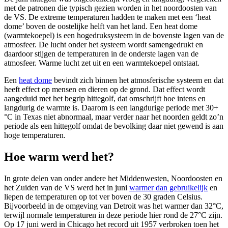
met de patronen die typisch gezien worden in het noordoosten van
de VS. De extreme temperaturen hadden te maken met een ‘heat
dome’ boven de oostelijke helft van het land. Een heat dome
(warmtekoepel) is een hogedruksysteem in de bovenste lagen van de
atmosfeer. De lucht onder het systeem wordt samengedrukt en
daardoor stijgen de temperaturen in de onderste lagen van de
atmosfeer. Warme lucht zet uit en een warmtekoepel ontstaat.
Een
heat dome
bevindt zich binnen het atmosferische systeem en dat
heeft effect op mensen en dieren op de grond. Dat effect wordt
aangeduid met het begrip hittegolf, dat omschrijft hoe intens en
langdurig de warmte is. Daarom is een langdurige periode met 30+
°C in Texas niet abnormaal, maar verder naar het noorden geldt zo’n
periode als een hittegolf omdat de bevolking daar niet gewend is aan
hoge temperaturen.
Hoe warm werd het?
In grote delen van onder andere het Middenwesten, Noordoosten en
het Zuiden van de VS werd het in juni
warmer dan gebruikelijk
en
liepen de temperaturen op tot ver boven de 30 graden Celsius.
Bijvoorbeeld in de omgeving van Detroit was het warmer dan 32°C,
terwijl normale temperaturen in deze periode hier rond de 27°C zijn.
Op 17 juni werd in Chicago het record uit 1957 verbroken toen het