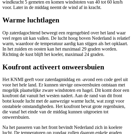
windkracht 5 gemeten en komen windstoten van 40 tot 60 km/h
voor. Later in de middag neemt de wind af in kracht.
Warme luchtlagen
Op zaterdagochtend beweegt een regengebied over het land waar
veel regen uit kan vallen. De lucht hoog boven Nederland is relatief
warm, waardoor de temperatuur aardig kan stijgen als het opklaart.
In het zuiden en oosten kan het maximaal 29 graden worden.
Richting de kust blijft het koeler, maximaal 24 graden.
Koufront activeert onweersbuien
Het KNMI geeft voor zaterdagmiddag en -avond een code geel uit
voor het hele land. Er kunnen stevige onweersbuien ontstaan met
mogelijk plaatselijke zware windstoten en hagel. Dit komt door een
koufront dat vanuit het westen nadert. Aan de rand van dit front
botst koude lucht met de aanwezige warme lucht, wat zorgt voor
onstabiele omstandigheden. Het koufront bevat grote regenbuien,
die vanaf het einde van de middag kunnen uitgroeien tot
onweersbuien.
Na het passeren van het front bevindt Nederland zich in koelere
lucht. De temperaturen op zondag zullen daarom enkele graden