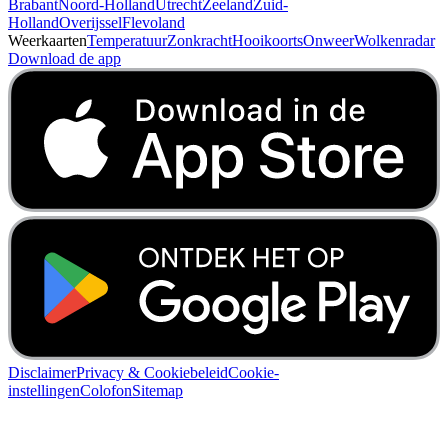
Brabant
Noord-Holland
Utrecht
Zeeland
Zuid-
Holland
Overijssel
Flevoland
Weerkaarten
Temperatuur
Zonkracht
Hooikoorts
Onweer
Wolkenradar
Download de app
Disclaimer
Privacy & Cookiebeleid
Cookie-
instellingen
Colofon
Sitemap