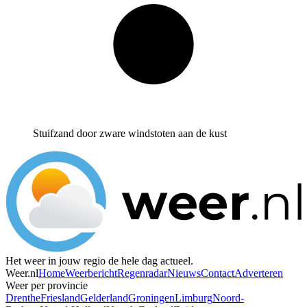
Stuifzand door zware windstoten aan de kust
Het weer in jouw regio de hele dag actueel.
Weer.nl
Home
Weerbericht
Regenradar
Nieuws
Contact
Adverteren
Weer per provincie
Drenthe
Friesland
Gelderland
Groningen
Limburg
Noord-