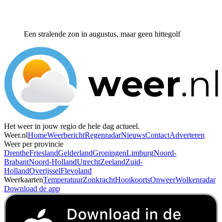
Een stralende zon in augustus, maar geen hittegolf
Het weer in jouw regio de hele dag actueel.
Weer.nl
Home
Weerbericht
Regenradar
Nieuws
Contact
Adverteren
Weer per provincie
Drenthe
Friesland
Gelderland
Groningen
Limburg
Noord-
Brabant
Noord-Holland
Utrecht
Zeeland
Zuid-
Holland
Overijssel
Flevoland
Weerkaarten
Temperatuur
Zonkracht
Hooikoorts
Onweer
Wolkenradar
Download de app