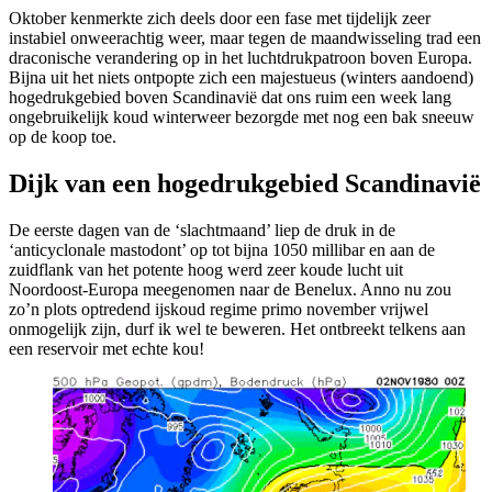
Oktober kenmerkte zich deels door een fase met tijdelijk zeer
instabiel onweerachtig weer, maar tegen de maandwisseling trad een
draconische verandering op in het luchtdrukpatroon boven Europa.
Bijna uit het niets ontpopte zich een majestueus (winters aandoend)
hogedrukgebied boven Scandinavië dat ons ruim een week lang
ongebruikelijk koud winterweer bezorgde met nog een bak sneeuw
op de koop toe.
Dijk van een hogedrukgebied Scandinavië
De eerste dagen van de ‘slachtmaand’ liep de druk in de
‘anticyclonale mastodont’ op tot bijna 1050 millibar en aan de
zuidflank van het potente hoog werd zeer koude lucht uit
Noordoost-Europa meegenomen naar de Benelux. Anno nu zou
zo’n plots optredend ijskoud regime primo november vrijwel
onmogelijk zijn, durf ik wel te beweren. Het ontbreekt telkens aan
een reservoir met echte kou!