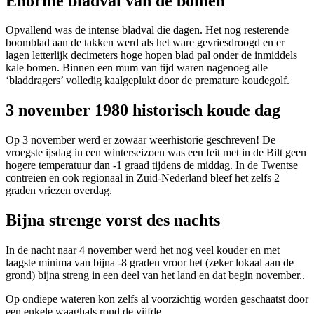
Enorme bladval van de bomen
Opvallend was de intense bladval die dagen. Het nog resterende
boomblad aan de takken werd als het ware gevriesdroogd en er
lagen letterlijk decimeters hoge hopen blad pal onder de inmiddels
kale bomen. Binnen een mum van tijd waren nagenoeg alle
‘bladdragers’ volledig kaalgeplukt door de premature koudegolf.
3 november 1980 historisch koude dag
Op 3 november werd er zowaar
weerhistorie
geschreven! De
vroegste ijsdag in een winterseizoen was een feit met in de Bilt geen
hogere temperatuur dan -1 graad tijdens de middag. In de Twentse
contreien en ook regionaal in Zuid-Nederland bleef het zelfs 2
graden vriezen overdag.
Bijna strenge vorst des nachts
In de nacht naar 4 november werd het nog veel kouder en met
laagste minima van bijna -8 graden vroor het (zeker lokaal aan de
grond) bijna
streng
in een deel van het land en dat begin november..
Op ondiepe wateren kon zelfs al voorzichtig worden geschaatst door
een enkele waaghals rond de vijfde.