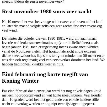
sneeuw tijdens de eerste novemberweek?
Rest november 1980 soms zeer zacht
Na 10 november was het vroege winterweer verdreven uit het land
en later die maand volgde zelfs een zeer zachte fase met tevens erg
veel wind.
De winter die volgde, die van 1980-1981, werd vrij zacht maar
leverde wel leuke sneeuwsituaties op (voor de liefhebbers) zoals
begin januari 1981 toen er regelmatig intens zware sneeuwbuien
vanaf de Noordzee vielen. Het horizontale zicht in die extreem
dichte sneeuwdouches liep soms terug tot minder dan 50 meter en er
was dan ook regelmatig veel verkeersoverlast doorheen het land. We
hadden traditioneel kwakkelweer in huis.
Eind februari nog korte toegift van
Koning Winter
Pas eind februari dat nieuwe jaar werd het nog enkele dagen koud
met een noordoostenwind en wat lichte sneeuwbuien. Veel kouder
dan -10 graden werd het niet gedurende een enkele heldere stille
nacht en overdag werden er nog nipt twee ijsdagen uitgeperst.