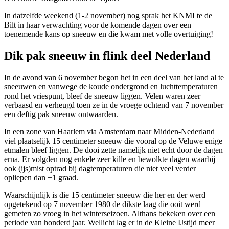
In datzelfde weekend (1-2 november) nog sprak het KNMI te de
Bilt in haar verwachting voor de komende dagen over een
toenemende kans op
sneeuw
en die kwam met volle overtuiging!
Dik pak sneeuw in flink deel Nederland
In de avond van 6 november begon het in een deel van het land al te
sneeuwen en vanwege de koude ondergrond en luchttemperaturen
rond het vriespunt, bleef de sneeuw liggen. Velen waren zeer
verbaasd en verheugd toen ze in de vroege ochtend van 7 november
een deftig pak sneeuw ontwaarden.
In een zone van Haarlem via Amsterdam naar Midden-Nederland
viel plaatselijk 15 centimeter sneeuw die vooral op de Veluwe enige
etmalen bleef liggen. De dooi zette namelijk niet echt door de dagen
erna. Er volgden nog enkele zeer kille en bewolkte dagen waarbij
ook (ijs)mist optrad bij dagtemperaturen die niet veel verder
opliepen dan +1 graad.
Waarschijnlijk is die 15 centimeter sneeuw die her en der werd
opgetekend op 7 november 1980 de dikste laag die ooit werd
gemeten zo vroeg in het winterseizoen. Althans bekeken over een
periode van honderd jaar. Wellicht lag er in de Kleine IJstijd meer