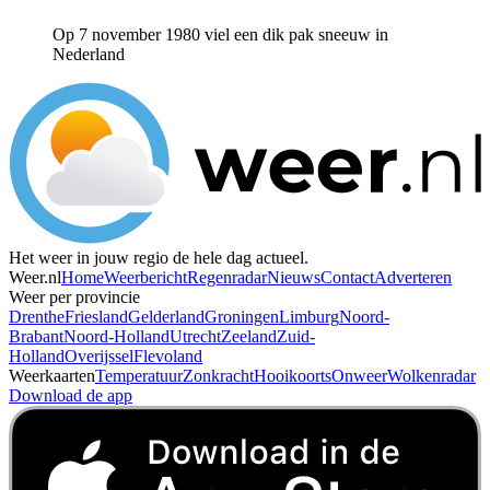
Op 7 november 1980 viel een dik pak sneeuw in
Nederland
Het weer in jouw regio de hele dag actueel.
Weer.nl
Home
Weerbericht
Regenradar
Nieuws
Contact
Adverteren
Weer per provincie
Drenthe
Friesland
Gelderland
Groningen
Limburg
Noord-
Brabant
Noord-Holland
Utrecht
Zeeland
Zuid-
Holland
Overijssel
Flevoland
Weerkaarten
Temperatuur
Zonkracht
Hooikoorts
Onweer
Wolkenradar
Download de app