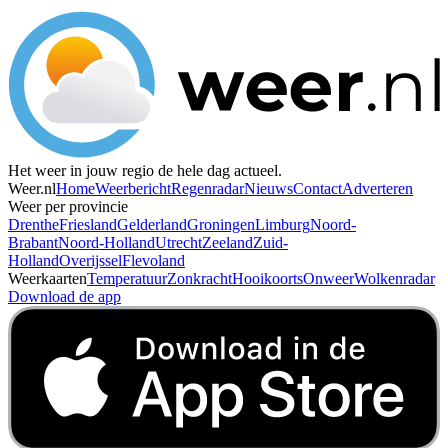
Het weer in jouw regio de hele dag actueel.
Weer.nl
Home
Weerbericht
Regenradar
Nieuws
Contact
Adverteren
Weer per provincie
Drenthe
Friesland
Gelderland
Groningen
Limburg
Noord-
Brabant
Noord-Holland
Utrecht
Zeeland
Zuid-
Holland
Overijssel
Flevoland
Weerkaarten
Temperatuur
Zonkracht
Hooikoorts
Onweer
Wolkenradar
Download de app