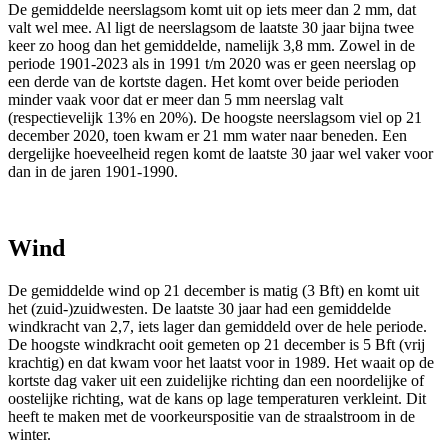
De gemiddelde neerslagsom komt uit op iets meer dan
2 mm
, dat
valt wel mee. Al ligt de neerslagsom de laatste 30 jaar bijna twee
keer zo hoog dan het gemiddelde, namelijk 3,8 mm. Zowel in de
periode 1901-2023 als in 1991 t/m 2020 was er geen neerslag op
een derde van de kortste dagen. Het komt over beide perioden
minder vaak voor dat er meer dan 5 mm neerslag valt
(respectievelijk 13% en 20%). De hoogste neerslagsom viel op 21
december 2020, toen kwam er 21 mm water naar beneden. Een
dergelijke hoeveelheid regen komt de laatste 30 jaar wel vaker voor
dan in de jaren 1901-1990.
Wind
De gemiddelde wind op 21 december is matig (
3 Bft
) en komt uit
het
(zuid-)zuidwesten
. De laatste 30 jaar had een gemiddelde
windkracht van 2,7, iets lager dan gemiddeld over de hele periode.
De hoogste windkracht ooit gemeten op 21 december is 5 Bft (vrij
krachtig) en dat kwam voor het laatst voor in 1989. Het waait op de
kortste dag vaker uit een zuidelijke richting dan een noordelijke of
oostelijke richting, wat de kans op lage temperaturen verkleint. Dit
heeft te maken met de voorkeurspositie van de straalstroom in de
winter.