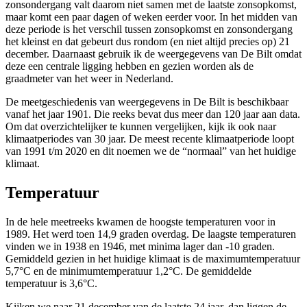
zonsondergang valt daarom niet samen met de laatste zonsopkomst,
maar komt een paar dagen of weken eerder voor. In het midden van
deze periode is het verschil tussen zonsopkomst en zonsondergang
het kleinst en dat gebeurt dus rondom (en niet altijd precies op) 21
december. Daarnaast gebruik ik de weergegevens van De Bilt omdat
deze een centrale ligging hebben en gezien worden als de
graadmeter van het weer in Nederland.
De meetgeschiedenis van weergegevens in De Bilt is beschikbaar
vanaf het jaar 1901. Die reeks bevat dus meer dan 120 jaar aan data.
Om dat overzichtelijker te kunnen vergelijken, kijk ik ook naar
klimaatperiodes van 30 jaar. De meest recente klimaatperiode loopt
van 1991 t/m 2020 en dit noemen we de “normaal” van het huidige
klimaat.
Temperatuur
In de hele meetreeks kwamen de hoogste temperaturen voor in
1989. Het werd toen 14,9 graden overdag. De laagste temperaturen
vinden we in 1938 en 1946, met minima lager dan -10 graden.
Gemiddeld gezien in het huidige klimaat is de
maximumtemperatuur
5,7°C
en de
minimumtemperatuur
1,2°C
. De gemiddelde
temperatuur is 3,6°C.
Kijken we naar 21 december van de laatste 24 jaar, dan liggen de