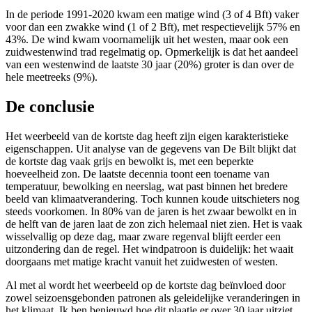
In de periode 1991-2020 kwam een matige wind (3 of 4 Bft) vaker
voor dan een zwakke wind (1 of 2 Bft), met respectievelijk 57% en
43%. De wind kwam voornamelijk uit het westen, maar ook een
zuidwestenwind trad regelmatig op. Opmerkelijk is dat het aandeel
van een westenwind de laatste 30 jaar (20%) groter is dan over de
hele meetreeks (9%).
De conclusie
Het weerbeeld van de kortste dag heeft zijn eigen karakteristieke
eigenschappen. Uit analyse van de gegevens van De Bilt blijkt dat
de kortste dag vaak grijs en bewolkt is, met een beperkte
hoeveelheid zon. De laatste decennia toont een toename van
temperatuur, bewolking en neerslag, wat past binnen het bredere
beeld van klimaatverandering. Toch kunnen koude uitschieters nog
steeds voorkomen. In 80% van de jaren is het zwaar bewolkt en in
de helft van de jaren laat de zon zich helemaal niet zien. Het is vaak
wisselvallig op deze dag, maar zware regenval blijft eerder een
uitzondering dan de regel. Het windpatroon is duidelijk: het waait
doorgaans met matige kracht vanuit het zuidwesten of westen.
Al met al wordt het weerbeeld op de kortste dag beïnvloed door
zowel seizoensgebonden patronen als geleidelijke veranderingen in
het klimaat. Ik ben benieuwd hoe dit plaatje er over 30 jaar uitziet.