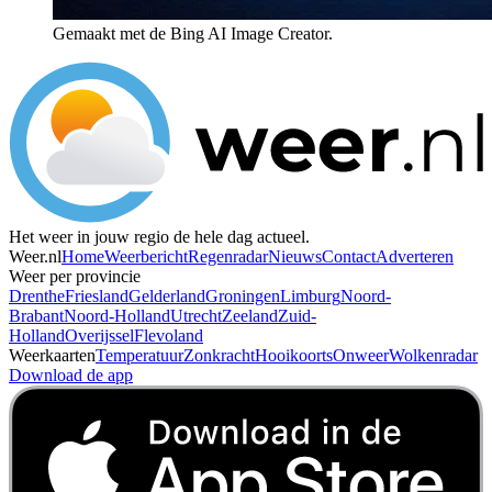
Gemaakt met de Bing AI Image Creator.
Het weer in jouw regio de hele dag actueel.
Weer.nl
Home
Weerbericht
Regenradar
Nieuws
Contact
Adverteren
Weer per provincie
Drenthe
Friesland
Gelderland
Groningen
Limburg
Noord-
Brabant
Noord-Holland
Utrecht
Zeeland
Zuid-
Holland
Overijssel
Flevoland
Weerkaarten
Temperatuur
Zonkracht
Hooikoorts
Onweer
Wolkenradar
Download de app