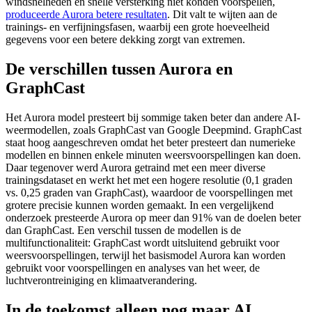
windsnelheden en snelle versterking niet konden voorspellen,
produceerde Aurora betere resultaten
. Dit valt te wijten aan de
trainings- en verfijningsfasen, waarbij een grote hoeveelheid
gegevens voor een betere dekking zorgt van extremen.
De verschillen tussen Aurora en
GraphCast
Het Aurora model presteert bij sommige taken beter dan andere AI-
weermodellen, zoals GraphCast van Google Deepmind. GraphCast
staat hoog aangeschreven omdat het
beter presteert dan numerieke
modellen
en binnen enkele minuten weersvoorspellingen kan doen.
Daar tegenover werd Aurora getraind met een meer diverse
trainingsdataset en werkt het met een hogere resolutie (0,1 graden
vs. 0,25 graden van GraphCast), waardoor de voorspellingen met
grotere precisie kunnen worden gemaakt. In een vergelijkend
onderzoek presteerde Aurora op meer dan 91% van de doelen beter
dan GraphCast. Een verschil tussen de modellen is de
multifunctionaliteit: GraphCast wordt uitsluitend gebruikt voor
weersvoorspellingen, terwijl het basismodel Aurora kan worden
gebruikt voor voorspellingen en analyses van het weer, de
luchtverontreiniging en klimaatverandering.
In de toekomst alleen nog maar AI