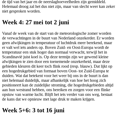
de tijd van het jaar en de neerslaghoeveelheden zijn gemiddeld.
Helemaal droog zal het dus niet zijn, maar van slecht weer kan zeker
niet gesproken worden.
Week 4: 27 mei tot 2 juni
Vanaf de week van de start van de meteorologische zomer worden
de verwachtingen in de buurt van Nederland onzekerder. Er worden
geen afwijkingen in temperatuur of luchtdruk meer berekend, maar
er valt wel iets anders op. Boven Zuid- en Oost-Europa wordt de
temperatuur een stuk hoger dan normaal verwacht, terwijl het in
Scandinavië juist koel is. Op deze termijn zijn we gewend kleine
afwijkingen te zien door een toenemende onzekerheid, maar deze
gebieden kleuren dit keer toch flink rood (resp. blauw). Dat lijkt op
een hogedrukgebied van formaat boven Oost- tot Zuid-Europa te
duiden. Wat dat betekent voor het weer bij ons in de buurt is dan
niet helemaal duidelijk, maar afhankelijk van hoe het hoog zich
positioneert kan de zuidelijke stroming, die hogedrukgebieden altijd
aan hun westrand hebben, ons bereiken en zorgen voor een flinke
opstuw van warme lucht. Blijft het iets verder van ons weg, bestaat
de kans dat we opnieuw met lage druk te maken krijgen.
Week 5+6: 3 tot 16 juni