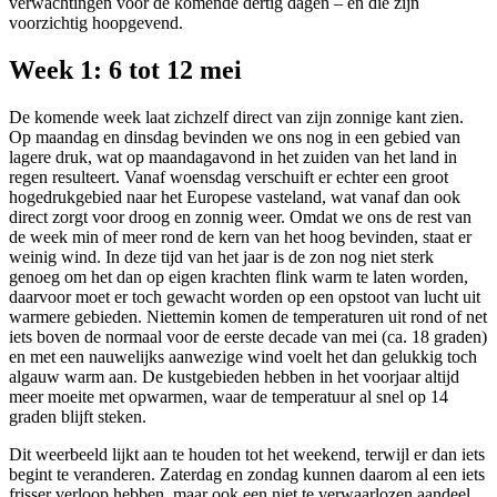
verwachtingen voor de komende dertig dagen – en die zijn
voorzichtig hoopgevend.
Week 1: 6 tot 12 mei
De komende week laat zichzelf direct van zijn zonnige kant zien.
Op maandag en dinsdag bevinden we ons nog in een gebied van
lagere druk, wat op maandagavond in het zuiden van het land in
regen resulteert. Vanaf woensdag verschuift er echter een groot
hogedrukgebied naar het Europese vasteland, wat vanaf dan ook
direct zorgt voor droog en zonnig weer. Omdat we ons de rest van
de week min of meer rond de kern van het hoog bevinden, staat er
weinig wind. In deze tijd van het jaar is de zon nog niet sterk
genoeg om het dan op eigen krachten flink warm te laten worden,
daarvoor moet er toch gewacht worden op een opstoot van lucht uit
warmere gebieden. Niettemin komen de temperaturen uit rond of net
iets boven de normaal voor de eerste decade van mei (ca. 18 graden)
en met een nauwelijks aanwezige wind voelt het dan gelukkig toch
algauw warm aan. De kustgebieden hebben in het voorjaar altijd
meer moeite met opwarmen, waar de temperatuur al snel op 14
graden blijft steken.
Dit weerbeeld lijkt aan te houden tot het weekend, terwijl er dan iets
begint te veranderen. Zaterdag en zondag kunnen daarom al een iets
frisser verloop hebben, maar ook een niet te verwaarlozen aandeel