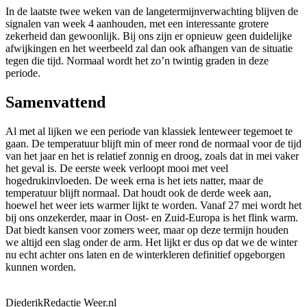
In de laatste twee weken van de langetermijnverwachting blijven de
signalen van week 4 aanhouden, met een interessante grotere
zekerheid dan gewoonlijk. Bij ons zijn er opnieuw geen duidelijke
afwijkingen en het weerbeeld zal dan ook afhangen van de situatie
tegen die tijd. Normaal wordt het zo’n twintig graden in deze
periode.
Samenvattend
Al met al lijken we een periode van klassiek lenteweer tegemoet te
gaan. De temperatuur blijft min of meer rond de normaal voor de tijd
van het jaar en het is relatief zonnig en droog, zoals dat in mei vaker
het geval is. De eerste week verloopt mooi met veel
hogedrukinvloeden. De week erna is het iets natter, maar de
temperatuur blijft normaal. Dat houdt ook de derde week aan,
hoewel het weer iets warmer lijkt te worden. Vanaf 27 mei wordt het
bij ons onzekerder, maar in Oost- en Zuid-Europa is het flink warm.
Dat biedt kansen voor zomers weer, maar op deze termijn houden
we altijd een slag onder de arm. Het lijkt er dus op dat we de winter
nu echt achter ons laten en de winterkleren definitief opgeborgen
kunnen worden.
Diederik
Redactie Weer.nl