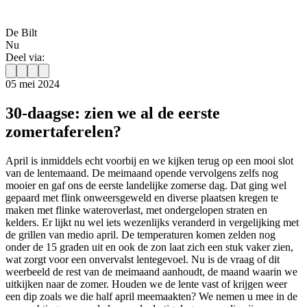
De Bilt
Nu
Deel via:
05 mei 2024
30-daagse: zien we al de eerste
zomertaferelen?
April is inmiddels echt voorbij en we kijken terug op een mooi slot
van de lentemaand. De meimaand opende vervolgens zelfs nog
mooier en gaf ons de eerste landelijke zomerse dag. Dat ging wel
gepaard met flink onweersgeweld en diverse plaatsen kregen te
maken met flinke wateroverlast, met ondergelopen straten en
kelders. Er lijkt nu wel iets wezenlijks veranderd in vergelijking met
de grillen van medio april. De temperaturen komen zelden nog
onder de 15 graden uit en ook de zon laat zich een stuk vaker zien,
wat zorgt voor een onvervalst lentegevoel. Nu is de vraag of dit
weerbeeld de rest van de meimaand aanhoudt, de maand waarin we
uitkijken naar de zomer. Houden we de lente vast of krijgen weer
een dip zoals we die half april meemaakten? We nemen u mee in de