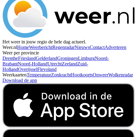
Het weer in jouw regio de hele dag actueel.
Weer.nl
Home
Weerbericht
Regenradar
Nieuws
Contact
Adverteren
Weer per provincie
Drenthe
Friesland
Gelderland
Groningen
Limburg
Noord-
Brabant
Noord-Holland
Utrecht
Zeeland
Zuid-
Holland
Overijssel
Flevoland
Weerkaarten
Temperatuur
Zonkracht
Hooikoorts
Onweer
Wolkenradar
Download de app