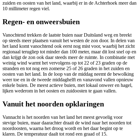
zuiden en oosten van het land, waarbij er in de Achterhoek meer dan
10 millimeter regen viel.
Regen- en onweersbuien
Vanochtend trekken de laatste buien naar Duitsland weg en breekt
op steeds meer plaatsen vanuit het westen de zon door. In delen van
het land komt vanochtend ook eerst nog mist voor, waarbij het zicht
regionaal terugliep tot minder dan 100 meter, maar dit lost snel op en
dan krijgt de zon ook daar steeds meer de ruimte. In combinatie met
weinig wind warmt het vervolgens op tot 22 of 23 graden op de
stranden en tot nog een zomerse 25 of 26 graden in het zuiden en
oosten van het land. In de loop van de middag neemt de bewolking
weer toe en in de tweede middaghelft en vanavond vallen opnieuw
enkele buien. De meest actieve buien, met lokaal onweer en hagel,
lijken wederom in het oosten en zuidoosten te gaan vallen.
Vanuit het noorden opklaringen
Vannacht is het noorden van het land het meest gevoelig voor
stevige buien, maar daarachter draait de wind naar het noorden tot
noordoosten, waarna het droog wordt en het daar begint op te
klaren. De temperatuur daalt tot rond een graad of 15.