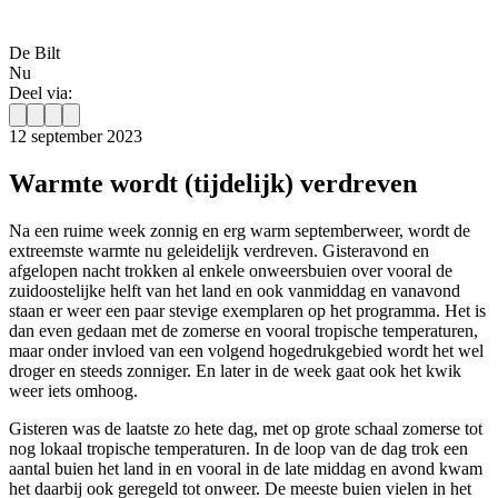
De Bilt
Nu
Deel via:
12 september 2023
Warmte wordt (tijdelijk) verdreven
Na een ruime week zonnig en erg warm septemberweer, wordt de
extreemste warmte nu geleidelijk verdreven. Gisteravond en
afgelopen nacht trokken al enkele onweersbuien
over vooral de
zuidoostelijke helft van het land en ook vanmiddag en vanavond
staan er weer een paar stevige exemplaren op het programma. Het is
dan even gedaan met de zomerse en vooral tropische temperaturen,
maar onder invloed van een volgend hogedrukgebied wordt het wel
droger en steeds zonniger. En later in de week gaat ook het kwik
weer iets omhoog.
Gisteren was de laatste zo hete dag, met op grote schaal zomerse tot
nog lokaal tropische temperaturen. In de loop van de dag trok een
aantal buien het land in en vooral in de late middag en avond kwam
het daarbij ook geregeld tot onweer. De meeste buien vielen in het