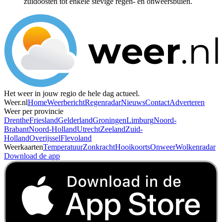
zuidoosten tot enkele stevige regen- en onweersbuien.
Het weer in jouw regio de hele dag actueel.
Weer.nl
Home
Weerbericht
Regenradar
Nieuws
Contact
Adverteren
Weer per provincie
Drenthe
Friesland
Gelderland
Groningen
Limburg
Noord-
Brabant
Noord-Holland
Utrecht
Zeeland
Zuid-
Holland
Overijssel
Flevoland
Weerkaarten
Temperatuur
Zonkracht
Hooikoorts
Onweer
Wolkenradar
Download de app