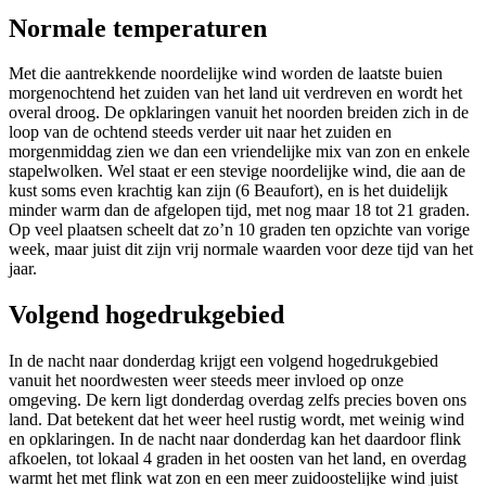
Normale temperaturen
Met die aantrekkende noordelijke wind worden de laatste buien
morgenochtend het zuiden van het land uit verdreven en wordt het
overal droog. De opklaringen vanuit het noorden breiden zich in de
loop van de ochtend steeds verder uit naar het zuiden en
morgenmiddag zien we dan een vriendelijke mix van zon en enkele
stapelwolken. Wel staat er een stevige noordelijke wind, die aan de
kust soms even krachtig kan zijn (6 Beaufort), en is het duidelijk
minder warm dan de afgelopen tijd, met nog maar 18 tot 21 graden.
Op veel plaatsen scheelt dat zo’n 10 graden ten opzichte van vorige
week, maar juist dit zijn vrij normale waarden voor deze tijd van het
jaar.
Volgend hogedrukgebied
In de nacht naar donderdag krijgt een volgend hogedrukgebied
vanuit het noordwesten weer steeds meer invloed op onze
omgeving. De kern ligt donderdag overdag zelfs precies boven ons
land. Dat betekent dat het weer heel rustig wordt, met weinig wind
en opklaringen. In de nacht naar donderdag kan het daardoor flink
afkoelen, tot lokaal 4 graden in het oosten van het land, en overdag
warmt het met flink wat zon en een meer zuidoostelijke wind juist