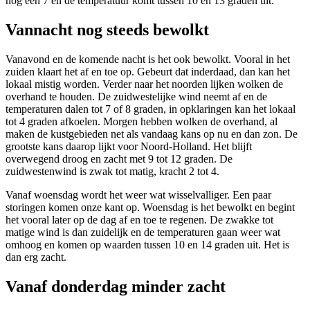
nog een 7 en de temperatuur komt tussen 10 en 13 graden uit.
Vannacht nog steeds bewolkt
Vanavond en de komende nacht is het ook bewolkt. Vooral in het
zuiden klaart het af en toe op. Gebeurt dat inderdaad, dan kan het
lokaal mistig worden. Verder naar het noorden lijken wolken de
overhand te houden. De zuidwestelijke wind neemt af en de
temperaturen dalen tot 7 of 8 graden, in opklaringen kan het lokaal
tot 4 graden afkoelen. Morgen hebben wolken de overhand, al
maken de kustgebieden net als vandaag kans op nu en dan zon. De
grootste kans daarop lijkt voor Noord-Holland. Het blijft
overwegend droog en zacht met 9 tot 12 graden. De
zuidwestenwind is zwak tot matig, kracht 2 tot 4.
Vanaf woensdag wordt het weer wat wisselvalliger. Een paar
storingen komen onze kant op. Woensdag is het bewolkt en begint
het vooral later op de dag af en toe te regenen. De zwakke tot
matige wind is dan zuidelijk en de temperaturen gaan weer wat
omhoog en komen op waarden tussen 10 en 14 graden uit. Het is
dan erg zacht.
Vanaf donderdag minder zacht