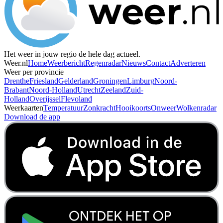
Het weer in jouw regio de hele dag actueel.
Weer.nl
Home
Weerbericht
Regenradar
Nieuws
Contact
Adverteren
Weer per provincie
Drenthe
Friesland
Gelderland
Groningen
Limburg
Noord-
Brabant
Noord-Holland
Utrecht
Zeeland
Zuid-
Holland
Overijssel
Flevoland
Weerkaarten
Temperatuur
Zonkracht
Hooikoorts
Onweer
Wolkenradar
Download de app