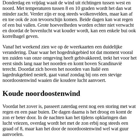
Donderdag en vrijdag waait de wind uit richtingen tussen west en
noord. Met temperaturen tussen 8 en 10 graden wordt het dan wat
minder zacht. Verder zijn er nog steeds wolkenvelden, maar kan af
en toe ook de zon tevoorschijn komen. Beide dagen kan wat regen
of een bui vallen. Grote hoeveelheden worden echter niet verwacht
en doordat de bovenlucht wat kouder wordt, kan een enkele bui ook
korrelhagel geven.
Vanaf het weekend zien we op de weerkaarten een duidelijke
verandering. Daar waar het hogedrukgebied tot dat moment vooral
ten zuiden van onze omgeving heeft gebivakkeerd, trekt het voor het
eerst sinds lang naar het noorden en komt boven Scandinavië
terecht. Doordat zich boven het noorden van Italië een
lagedrukgebied nestelt, gaat vanaf zondag bij ons een stevige
noordoostenwind waaien die koudere lucht aanvoert.
Koude noordoostenwind
Voordat het zover is, passeert zaterdag eerst nog een storing met wat
regen en een paar buien. De dagen daarna is het droog en komt de
zon er beter door. In de nachten kan het tijdens opklaringen dan
lucht vriezen, overdag wordt het met de zon erbij nog steeds een
graad of 8, maar kan het door de noordoostenwind wel wat guur
aanvoelen.