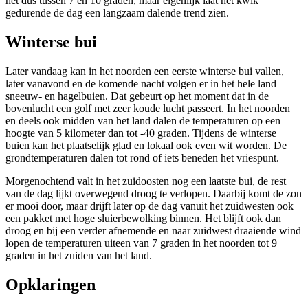
het dus tussen 7 en 10 graden, maar eigenlijk laat het kwik
gedurende de dag een langzaam dalende trend zien.
Winterse bui
Later vandaag kan in het noorden een eerste winterse bui vallen,
later vanavond en de komende nacht volgen er in het hele land
sneeuw- en hagelbuien. Dat gebeurt op het moment dat in de
bovenlucht een golf met zeer koude lucht passeert. In het noorden
en deels ook midden van het land dalen de temperaturen op een
hoogte van 5 kilometer dan tot -40 graden. Tijdens de winterse
buien kan het plaatselijk glad en lokaal ook even wit worden. De
grondtemperaturen dalen tot rond of iets beneden het vriespunt.
Morgenochtend valt in het zuidoosten nog een laatste bui, de rest
van de dag lijkt overwegend droog te verlopen. Daarbij komt de zon
er mooi door, maar drijft later op de dag vanuit het zuidwesten ook
een pakket met hoge sluierbewolking binnen. Het blijft ook dan
droog en bij een verder afnemende en naar zuidwest draaiende wind
lopen de temperaturen uiteen van 7 graden in het noorden tot 9
graden in het zuiden van het land.
Opklaringen