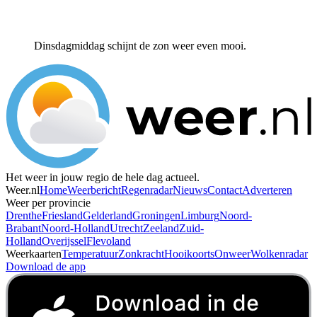
Dinsdagmiddag schijnt de zon weer even mooi.
Het weer in jouw regio de hele dag actueel.
Weer.nl
Home
Weerbericht
Regenradar
Nieuws
Contact
Adverteren
Weer per provincie
Drenthe
Friesland
Gelderland
Groningen
Limburg
Noord-
Brabant
Noord-Holland
Utrecht
Zeeland
Zuid-
Holland
Overijssel
Flevoland
Weerkaarten
Temperatuur
Zonkracht
Hooikoorts
Onweer
Wolkenradar
Download de app