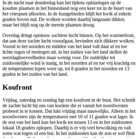
In de nacht naar donderdag kan het tijdens opklaringen op de
koudste plaatsen in het binnenland nog een keer tot in de buurt van
het vriespunt afkoelen. In de kustgebieden blijft het kwik al enkele
graden boven nul. De wolken worden daarbij langzaam dikker,
maar het blijft nog op de meeste plaatsen droog.
Overdag dringt opnieuw zachtere lucht binnen. Op het warmtefront,
dat aan deze zachte lucht voorafgaat, bevinden zich dikkere wolken.
Vooral in het noorden en midden van het land valt daar af en toe
lichte regen of motregen uit, in het zuiden van het land stellen de
neerslaghoeveelheden maar weinig voor. De zuidelijke tot
zuidoostelijke wind is matig, in het noorden af en toe vrij krachtig en
de temperaturen lopen weer op, tot 8 graden in het noorden en 13
graden in het zuiden van het land.
Koufront
Vrijdag, zaterdag en zondag ligt een koufront in de buut. Het scheidt
de zachte lucht bij ons van koelere die er vanuit het noordwesten
probeert in te komen. Dat lukt vrijdag maar nauwelijks. Alleen in het
noordwesten zijn de temperaturen met 10 of 11 graden wat lager. In
de rest van het land kan het kwik tot tussen 13 en in het zuidoosten
lokaal 18 graden oplopen. Daarbij is er vrij veel bewolking en valt
soms wat regen of een bui. In het zuidoosten kan de zon er wel flink