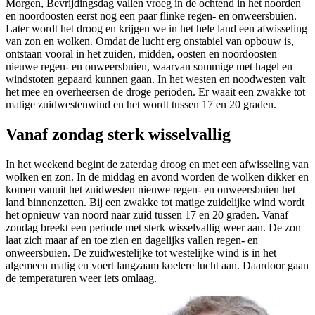
Morgen, Bevrijdingsdag vallen vroeg in de ochtend in het noorden
en noordoosten eerst nog een paar flinke regen- en onweersbuien.
Later wordt het droog en krijgen we in het hele land een afwisseling
van zon en wolken. Omdat de lucht erg onstabiel van opbouw is,
ontstaan vooral in het zuiden, midden, oosten en noordoosten
nieuwe regen- en onweersbuien, waarvan sommige met hagel en
windstoten gepaard kunnen gaan. In het westen en noodwesten valt
het mee en overheersen de droge perioden. Er waait een zwakke tot
matige zuidwestenwind en het wordt tussen 17 en 20 graden.
Vanaf zondag sterk wisselvallig
In het weekend begint de zaterdag droog en met een afwisseling van
wolken en zon. In de middag en avond worden de wolken dikker en
komen vanuit het zuidwesten nieuwe regen- en onweersbuien het
land binnenzetten. Bij een zwakke tot matige zuidelijke wind wordt
het opnieuw van noord naar zuid tussen 17 en 20 graden. Vanaf
zondag breekt een periode met sterk wisselvallig weer aan. De zon
laat zich maar af en toe zien en dagelijks vallen regen- en
onweersbuien. De zuidwestelijke tot westelijke wind is in het
algemeen matig en voert langzaam koelere lucht aan. Daardoor gaan
de temperaturen weer iets omlaag.