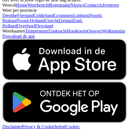
Weer.nl
Home
Weerbericht
Regenradar
Nieuws
Contact
Adverteren
Weer per provincie
Drenthe
Friesland
Gelderland
Groningen
Limburg
Noord-
Brabant
Noord-Holland
Utrecht
Zeeland
Zuid-
Holland
Overijssel
Flevoland
Weerkaarten
Temperatuur
Zonkracht
Hooikoorts
Onweer
Wolkenradar
Download de app
Disclaimer
Privacy & Cookiebeleid
Cookie-