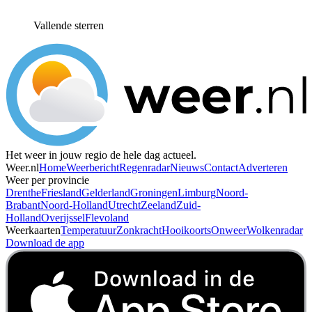
Vallende sterren
Het weer in jouw regio de hele dag actueel.
Weer.nl
Home
Weerbericht
Regenradar
Nieuws
Contact
Adverteren
Weer per provincie
Drenthe
Friesland
Gelderland
Groningen
Limburg
Noord-
Brabant
Noord-Holland
Utrecht
Zeeland
Zuid-
Holland
Overijssel
Flevoland
Weerkaarten
Temperatuur
Zonkracht
Hooikoorts
Onweer
Wolkenradar
Download de app