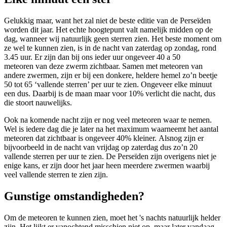
Gelukkig maar, want het zal niet de beste editie van de Perseïden
worden dit jaar. Het echte hoogtepunt valt namelijk midden op de
dag, wanneer wij natuurlijk geen sterren zien. Het beste moment om
ze wel te kunnen zien, is in de nacht van zaterdag op zondag, rond
3.45 uur. Er zijn dan bij ons ieder uur ongeveer 40 a 50
meteoren van deze zwerm zichtbaar. Samen met meteoren van
andere zwermen, zijn er bij een donkere, heldere hemel zo’n beetje
50 tot 65 ‘vallende sterren’ per uur te zien. Ongeveer elke minuut
een dus. Daarbij is de maan maar voor 10% verlicht die nacht, dus
die stoort nauwelijks.
Ook na komende nacht zijn er nog veel meteoren waar te nemen.
Wel is iedere dag die je later na het maximum waarneemt het aantal
meteoren dat zichtbaar is ongeveer 40% kleiner. Alsnog zijn er
bijvoorbeeld in de nacht van vrijdag op zaterdag dus zo’n 20
vallende sterren per uur te zien. De Perseïden zijn overigens niet je
enige kans, er zijn door het jaar heen meerdere zwermen waarbij
veel vallende sterren te zien zijn.
Gunstige omstandigheden?
Om de meteoren te kunnen zien, moet het 's nachts natuurlijk helder
zijn. Het lijkt er vanochtend misschien niet op, maar later vandaag