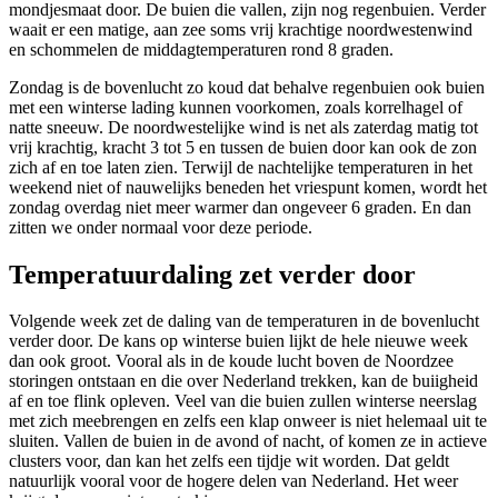
mondjesmaat door. De buien die vallen, zijn nog regenbuien. Verder
waait er een matige, aan zee soms vrij krachtige noordwestenwind
en schommelen de middagtemperaturen rond 8 graden.
Zondag is de bovenlucht zo koud dat behalve regenbuien ook buien
met een winterse lading kunnen voorkomen, zoals korrelhagel of
natte sneeuw. De noordwestelijke wind is net als zaterdag matig tot
vrij krachtig, kracht 3 tot 5 en tussen de buien door kan ook de zon
zich af en toe laten zien. Terwijl de nachtelijke temperaturen in het
weekend niet of nauwelijks beneden het vriespunt komen, wordt het
zondag overdag niet meer warmer dan ongeveer 6 graden. En dan
zitten we onder normaal voor deze periode.
Temperatuurdaling zet verder door
Volgende week zet de daling van de temperaturen in de bovenlucht
verder door. De kans op winterse buien lijkt de hele nieuwe week
dan ook groot. Vooral als in de koude lucht boven de Noordzee
storingen ontstaan en die over Nederland trekken, kan de buiigheid
af en toe flink opleven. Veel van die buien zullen winterse neerslag
met zich meebrengen en zelfs een klap onweer is niet helemaal uit te
sluiten. Vallen de buien in de avond of nacht, of komen ze in actieve
clusters voor, dan kan het zelfs een tijdje wit worden. Dat geldt
natuurlijk vooral voor de hogere delen van Nederland. Het weer