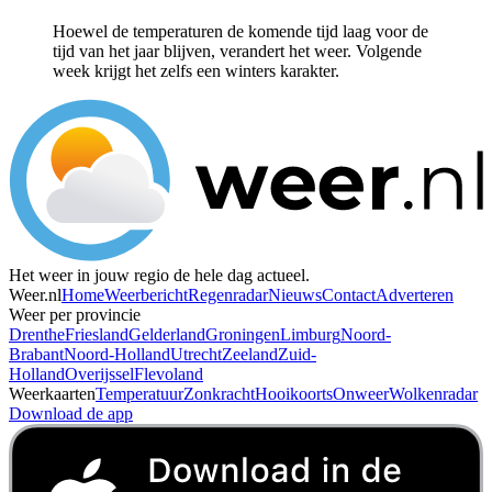
Hoewel de temperaturen de komende tijd laag voor de
tijd van het jaar blijven, verandert het weer. Volgende
week krijgt het zelfs een winters karakter.
Het weer in jouw regio de hele dag actueel.
Weer.nl
Home
Weerbericht
Regenradar
Nieuws
Contact
Adverteren
Weer per provincie
Drenthe
Friesland
Gelderland
Groningen
Limburg
Noord-
Brabant
Noord-Holland
Utrecht
Zeeland
Zuid-
Holland
Overijssel
Flevoland
Weerkaarten
Temperatuur
Zonkracht
Hooikoorts
Onweer
Wolkenradar
Download de app