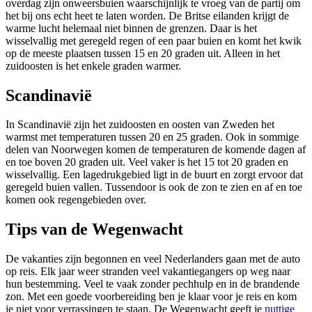
overdag zijn onweersbuien waarschijnlijk te vroeg van de partij om
het bij ons echt heet te laten worden. De Britse eilanden krijgt de
warme lucht helemaal niet binnen de grenzen. Daar is het
wisselvallig met geregeld regen of een paar buien en komt het kwik
op de meeste plaatsen tussen 15 en 20 graden uit. Alleen in het
zuidoosten is het enkele graden warmer.
Scandinavië
In Scandinavië zijn het zuidoosten en oosten van Zweden het
warmst met temperaturen tussen 20 en 25 graden. Ook in sommige
delen van Noorwegen komen de temperaturen de komende dagen af
en toe boven 20 graden uit. Veel vaker is het 15 tot 20 graden en
wisselvallig. Een lagedrukgebied ligt in de buurt en zorgt ervoor dat
geregeld buien vallen. Tussendoor is ook de zon te zien en af en toe
komen ook regengebieden over.
Tips van de Wegenwacht
De vakanties zijn begonnen en veel Nederlanders gaan met de auto
op reis. Elk jaar weer stranden veel vakantiegangers op weg naar
hun bestemming. Veel te vaak zonder pechhulp en in de brandende
zon. Met een goede voorbereiding ben je klaar voor je reis en kom
je niet voor verrassingen te staan. De Wegenwacht geeft je
nuttige