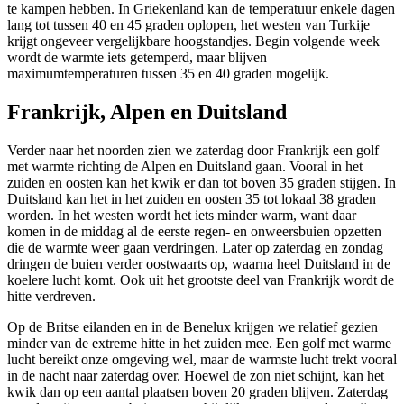
te kampen hebben. In Griekenland kan de temperatuur enkele dagen
lang tot tussen 40 en 45 graden oplopen, het westen van Turkije
krijgt ongeveer vergelijkbare hoogstandjes. Begin volgende week
wordt de warmte iets getemperd, maar blijven
maximumtemperaturen tussen 35 en 40 graden mogelijk.
Frankrijk, Alpen en Duitsland
Verder naar het noorden zien we zaterdag door Frankrijk een golf
met warmte richting de Alpen en Duitsland gaan. Vooral in het
zuiden en oosten kan het kwik er dan tot boven 35 graden stijgen. In
Duitsland kan het in het zuiden en oosten 35 tot lokaal 38 graden
worden. In het westen wordt het iets minder warm, want daar
komen in de middag al de eerste regen- en onweersbuien opzetten
die de warmte weer gaan verdringen. Later op zaterdag en zondag
dringen de buien verder oostwaarts op, waarna heel Duitsland in de
koelere lucht komt. Ook uit het grootste deel van Frankrijk wordt de
hitte verdreven.
Op de Britse eilanden en in de Benelux krijgen we relatief gezien
minder van de extreme hitte in het zuiden mee. Een golf met warme
lucht bereikt onze omgeving wel, maar de warmste lucht trekt vooral
in de nacht naar zaterdag over. Hoewel de zon niet schijnt, kan het
kwik dan op een aantal plaatsen boven 20 graden blijven. Zaterdag