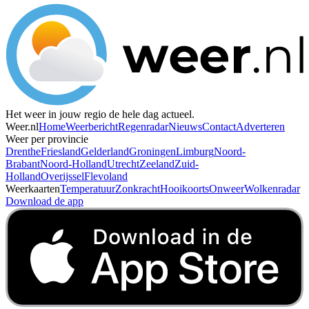
Het weer in jouw regio de hele dag actueel.
Weer.nl
Home
Weerbericht
Regenradar
Nieuws
Contact
Adverteren
Weer per provincie
Drenthe
Friesland
Gelderland
Groningen
Limburg
Noord-
Brabant
Noord-Holland
Utrecht
Zeeland
Zuid-
Holland
Overijssel
Flevoland
Weerkaarten
Temperatuur
Zonkracht
Hooikoorts
Onweer
Wolkenradar
Download de app