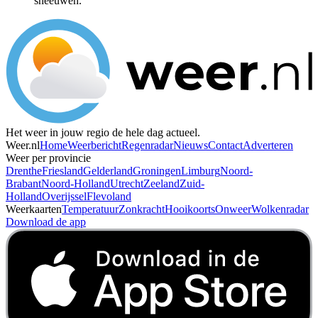
sneeuwen.
Het weer in jouw regio de hele dag actueel.
Weer.nl
Home
Weerbericht
Regenradar
Nieuws
Contact
Adverteren
Weer per provincie
Drenthe
Friesland
Gelderland
Groningen
Limburg
Noord-
Brabant
Noord-Holland
Utrecht
Zeeland
Zuid-
Holland
Overijssel
Flevoland
Weerkaarten
Temperatuur
Zonkracht
Hooikoorts
Onweer
Wolkenradar
Download de app