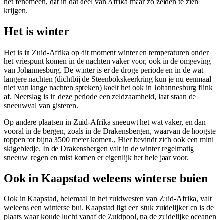
het fenomeen, dat in dat deel van Afrika maar zo zelden te zien
krijgen.
Het is winter
Het is in Zuid-Afrika op dit moment winter en temperaturen onder
het vriespunt komen in de nachten vaker voor, ook in de omgeving
van Johannesburg. De winter is er de droge periode en in de wat
langere nachten (dichtbij de Steenbokskeerkring kun je nu eenmaal
niet van lange nachten spreken) koelt het ook in Johannesburg flink
af. Neerslag is in deze periode een zeldzaamheid, laat staan de
sneeuwval van gisteren.
Op andere plaatsen in Zuid-Afrika sneeuwt het wat vaker, en dan
vooral in de bergen, zoals in de Drakensbergen, waarvan de hoogste
toppen tot bijna 3500 meter komen., Hier bevindt zich ook een mini
skigebiedje. In de Drakensbergen valt in de winter regelmatig
sneeuw, regen en mist komen er eigenlijk het hele jaar voor.
Ook in Kaapstad weleens winterse buien
Ook in Kaapstad, helemaal in het zuidwesten van Zuid-Afrika, valt
weleens een winterse bui. Kaapstad ligt een stuk zuidelijker en is de
plaats waar koude lucht vanaf de Zuidpool, na de zuidelijke oceanen