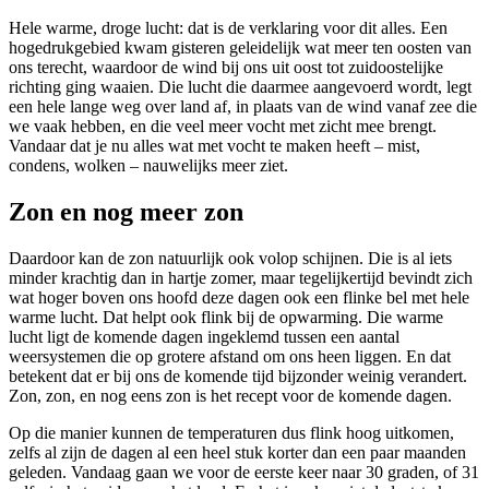
Hele warme, droge lucht: dat is de verklaring voor dit alles. Een
hogedrukgebied kwam gisteren geleidelijk wat meer ten oosten van
ons terecht, waardoor de wind bij ons uit oost tot zuidoostelijke
richting ging waaien. Die lucht die daarmee aangevoerd wordt, legt
een hele lange weg over land af, in plaats van de wind vanaf zee die
we vaak hebben, en die veel meer vocht met zicht mee brengt.
Vandaar dat je nu alles wat met vocht te maken heeft – mist,
condens, wolken – nauwelijks meer ziet.
Zon en nog meer zon
Daardoor kan de zon natuurlijk ook volop schijnen. Die is al iets
minder krachtig dan in hartje zomer, maar tegelijkertijd bevindt zich
wat hoger boven ons hoofd deze dagen ook een flinke bel met hele
warme lucht. Dat helpt ook flink bij de opwarming. Die warme
lucht ligt de komende dagen ingeklemd tussen een aantal
weersystemen die op grotere afstand om ons heen liggen. En dat
betekent dat er bij ons de komende tijd bijzonder weinig verandert.
Zon, zon, en nog eens zon is het recept voor de komende dagen.
Op die manier kunnen de temperaturen dus flink hoog uitkomen,
zelfs al zijn de dagen al een heel stuk korter dan een paar maanden
geleden. Vandaag gaan we voor de eerste keer naar 30 graden, of 31