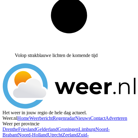
Volop strakblauwe lichten de komende tijd
Het weer in jouw regio de hele dag actueel.
Weer.nl
Home
Weerbericht
Regenradar
Nieuws
Contact
Adverteren
Weer per provincie
Drenthe
Friesland
Gelderland
Groningen
Limburg
Noord-
Brabant
Noord-Holland
Utrecht
Zeeland
Zuid-