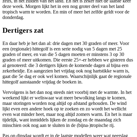
zelfs, in het zuiden van het land. En het is zeker niet de laatste keer
deze week. Morgen lijkt het in een nog groter deel van het land
tropisch warm te worden. En min of meer het zelfde geldt voor de
donderdag.
Dertigers zat
En daar heb je het dan al: drie dagen met 30 graden of meer. Voor
een (regionale) hittegolf is een serie nodig van 5 dagen met 25
graden of meer, en van die 5 dagen moeten er minstens 3 op 30
graden of meer uitkomen. Die eerste 25+-er hebben we gisteren dus
al genoteerd: die 3 dertigers lijken de komende dagen al bijna een
zekerheidje. En aangezien het vrijdag ook nog hartstikke warm is,
gaat die 5e dag er ook wel komen. Waarschijnlijk gaat de regionale
hittegolf aanstaande vrijdag de boeken in.
Vervolgens is het dan nog steeds niet voorbij met de warmte. In het
weekend lijkt er weliswaar wat meer bewolking langs te komen,
maar storingen worden nog altijd op afstand gehouden. De wind
lijkt even een andere hoek op te zoeken en zo wordt het wellicht
even wat minder heet, maar nog altijd zomers warm. En het is maar
tijdelijk, want inmiddels lijken de zondag en de maandag zich
misschien ook nog aan te sluiten in de (bijna-)tropische rij.
Pas op dinsdag wordt er in de laatste modellen weer wat neerslag