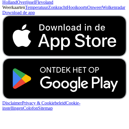
Holland
Overijssel
Flevoland
Weerkaarten
Temperatuur
Zonkracht
Hooikoorts
Onweer
Wolkenradar
Download de app
Disclaimer
Privacy & Cookiebeleid
Cookie-
instellingen
Colofon
Sitemap