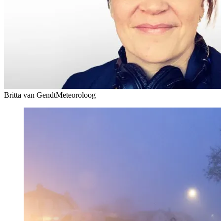
Britta van Gendt
Meteoroloog