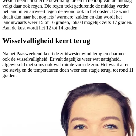
westen neemt al snel de bewolking toe en in de loop van de middag
volgt daar ook regen. Die regen trekt gedurende de middag verder
het land in en arriveert tegen de avond ook in het oosten. De wind
draait dan naar het nog iets ‘warmere’ zuiden en dan wordt het
landinwaarts weer 15 of 16 graden, lokaal mogelijk zelfs 17 graden.
Aan de kust wordt het 12 tot 14 graden.
Wisselvalligheid keert terug
Na het Paasweekend keert de zuidwestenwind terug en daarmee
ook de wisselvalligheid. Er valt dagelijks weer wat nattigheid,
afgewisseld met soms ook wat ruimte voor de zon. Het waait af en
toe stevig en de temperaturen doen weer een stapje terug, tot rond 11
graden.