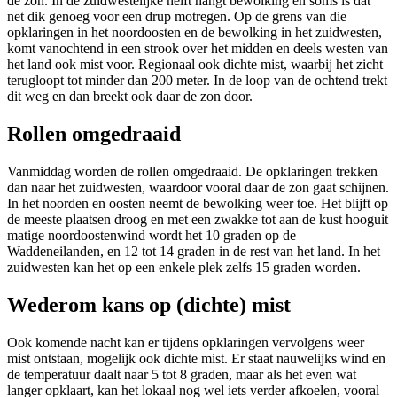
de zon. In de zuidwestelijke helft hangt bewolking en soms is dat
net dik genoeg voor een drup motregen. Op de grens van die
opklaringen in het noordoosten en de bewolking in het zuidwesten,
komt vanochtend in een strook over het midden en deels westen van
het land ook mist voor. Regionaal ook dichte mist, waarbij het zicht
terugloopt tot minder dan 200 meter. In de loop van de ochtend trekt
dit weg en dan breekt ook daar de zon door.
Rollen omgedraaid
Vanmiddag worden de rollen omgedraaid. De opklaringen trekken
dan naar het zuidwesten, waardoor vooral daar de zon gaat schijnen.
In het noorden en oosten neemt de bewolking weer toe. Het blijft op
de meeste plaatsen droog en met een zwakke tot aan de kust hooguit
matige noordoostenwind wordt het 10 graden op de
Waddeneilanden, en 12 tot 14 graden in de rest van het land. In het
zuidwesten kan het op een enkele plek zelfs 15 graden worden.
Wederom kans op (dichte) mist
Ook komende nacht kan er tijdens opklaringen vervolgens weer
mist ontstaan, mogelijk ook dichte mist. Er staat nauwelijks wind en
de temperatuur daalt naar 5 tot 8 graden, maar als het even wat
langer opklaart, kan het lokaal nog wel iets verder afkoelen, vooral