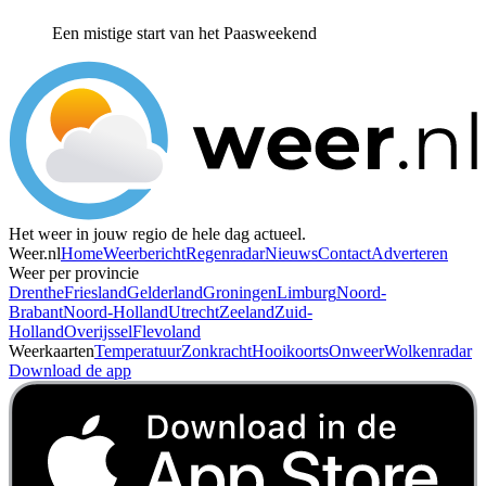
Een mistige start van het Paasweekend
Het weer in jouw regio de hele dag actueel.
Weer.nl
Home
Weerbericht
Regenradar
Nieuws
Contact
Adverteren
Weer per provincie
Drenthe
Friesland
Gelderland
Groningen
Limburg
Noord-
Brabant
Noord-Holland
Utrecht
Zeeland
Zuid-
Holland
Overijssel
Flevoland
Weerkaarten
Temperatuur
Zonkracht
Hooikoorts
Onweer
Wolkenradar
Download de app