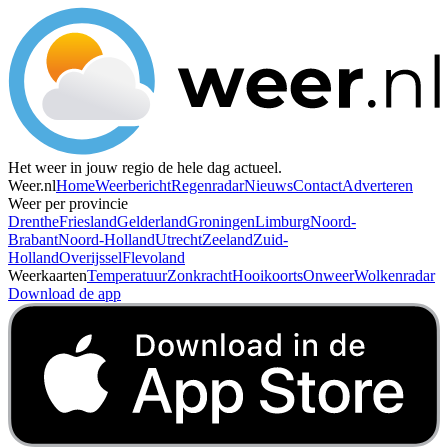
Het weer in jouw regio de hele dag actueel.
Weer.nl
Home
Weerbericht
Regenradar
Nieuws
Contact
Adverteren
Weer per provincie
Drenthe
Friesland
Gelderland
Groningen
Limburg
Noord-
Brabant
Noord-Holland
Utrecht
Zeeland
Zuid-
Holland
Overijssel
Flevoland
Weerkaarten
Temperatuur
Zonkracht
Hooikoorts
Onweer
Wolkenradar
Download de app