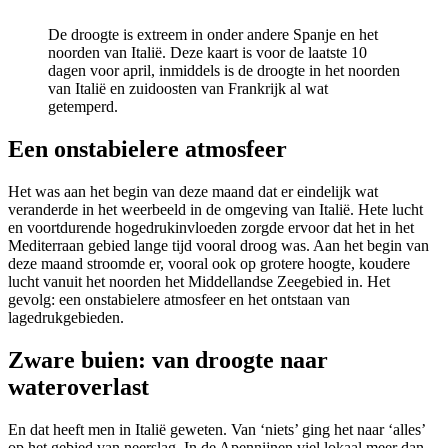
De droogte is extreem in onder andere Spanje en het
noorden van Italië. Deze kaart is voor de laatste 10
dagen voor april, inmiddels is de droogte in het noorden
van Italië en zuidoosten van Frankrijk al wat
getemperd.
Een onstabielere atmosfeer
Het was aan het begin van deze maand dat er eindelijk wat
veranderde in het weerbeeld in de omgeving van Italië. Hete lucht
en voortdurende hogedrukinvloeden zorgde ervoor dat het in het
Mediterraan gebied lange tijd vooral droog was. Aan het begin van
deze maand stroomde er, vooral ook op grotere hoogte, koudere
lucht vanuit het noorden het Middellandse Zeegebied in. Het
gevolg: een onstabielere atmosfeer en het ontstaan van
lagedrukgebieden.
Zware buien: van droogte naar
wateroverlast
En dat heeft men in Italië geweten. Van ‘niets’ ging het naar ‘alles’
op het gebied van neerslag. In de Apennijnen viel lokaal meer dan