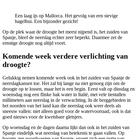
Een laag ijs op Mallorca. Het gevolg van een stevige
hagelbui. Een bijzonder gezicht!
Op de plek waar de droogte het meest nijpend is, het zuiden van
Spanje, bleef de neerslag echter zeer beperkt. Daarmee zet de
ernstige droogte nog altijd voort.
Komende week verdere verlichting van
droogte?
Gelukkig nemen komende week ook in het zuiden van Spanje de
neerslagkansen toe. Het zal bij lange na niet genoeg zijn om de
droogte op te lossen, maar het is een begin. Eerst valt op dinsdag en
woensdag nog een flinke bak water in Italië, met vele tientallen
millimeters aan neerslag in de verwachting. In de berggebieden in
het noorden van het land kan die neerslag ook weer deels als
sneeuw vallen: niet alleen goed voor de watervoorraad, ook is dat
goed nieuws voor de kwetsbare gletsjers.
Op woensdag en de dagen daarna lijkt dan ook in het zuiden van
Spanje eindelijk wat neerslag van betekenis te gaan vallen. Op
hoogte, ten noordwesten van Spanje, snoert zich een putje van