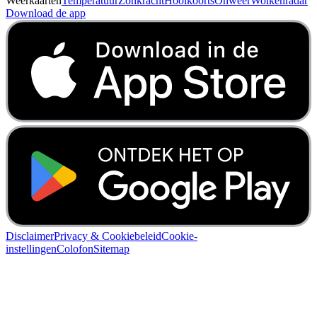
Weerkaarten
Temperatuur
Zonkracht
Hooikoorts
Onweer
Wolkenradar
Download de app
Disclaimer
Privacy & Cookiebeleid
Cookie-
instellingen
Colofon
Sitemap