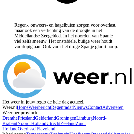
Regen-, onweers- en hagelbuien zorgen voor overlast,
maar ook een verlichting van de droogte in het
Middellandse Zeegebied. In het noorden van Spanje
viel zelfs sneeuw. Het onstabiele, buiige weer houdt
voorlopig aan. Ook voor het droge Spanje gloort hoop.
Het weer in jouw regio de hele dag actueel.
Weer.nl
Home
Weerbericht
Regenradar
Nieuws
Contact
Adverteren
Weer per provincie
Drenthe
Friesland
Gelderland
Groningen
Limburg
Noord-
Brabant
Noord-Holland
Utrecht
Zeeland
Zuid-
Holland
Overijssel
Flevoland