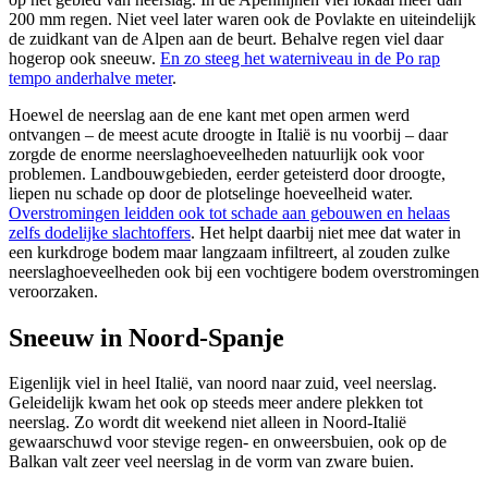
200 mm regen. Niet veel later waren ook de Povlakte en uiteindelijk
de zuidkant van de Alpen aan de beurt. Behalve regen viel daar
hogerop ook sneeuw.
En zo steeg het waterniveau in de Po rap
tempo anderhalve meter
.
Hoewel de neerslag aan de ene kant met open armen werd
ontvangen – de meest acute droogte in Italië is nu voorbij – daar
zorgde de enorme neerslaghoeveelheden natuurlijk ook voor
problemen. Landbouwgebieden, eerder geteisterd door droogte,
liepen nu schade op door de plotselinge hoeveelheid water.
Overstromingen leidden ook tot schade aan gebouwen en helaas
zelfs dodelijke slachtoffers
. Het helpt daarbij niet mee dat water in
een kurkdroge bodem maar langzaam infiltreert, al zouden zulke
neerslaghoeveelheden ook bij een vochtigere bodem overstromingen
veroorzaken.
Sneeuw in Noord-Spanje
Eigenlijk viel in heel Italië, van noord naar zuid, veel neerslag.
Geleidelijk kwam het ook op steeds meer andere plekken tot
neerslag. Zo wordt dit weekend niet alleen in Noord-Italië
gewaarschuwd voor stevige regen- en onweersbuien, ook op de
Balkan valt zeer veel neerslag in de vorm van zware buien.