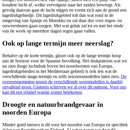
koudere lucht af, welke vervolgens naar het zuiden beweegt. Als
gevolg daarvan gaat de lucht stijgen en vormt zich aan de grond een
lagedrukgebiedje. Dit lagedrukgebied tolt dan wat rond in de
omgeving van Spanje en Marokko en zal daar dus voor regen- en
onweersbuien gaan zorgen. Met wat geluk zal tot en met het einde
van de week op meerdere dagen regen gaan vallen.
Ook op lange termijn meer neerslag?
Behalve op de korte termijn, gloort ook op de lange termijn hoop
aan de horizon voor de Spaanse bevolking. Het drukpatroon wat we
nu zien (hoge luchtdruk boven het noordwesten van Europa,
lagedrukgebieden in het Mediterraan gebied) is ook iets wat de
verschillende lange-termijn en zelfs seizoensmodellen laten zien.
De
overeenstemming tussen de verschillende weermodellen is daarbij
opvallend groot. Gisteren schreven we al over dit patroon. Voor ons
kan dit een relatief warme zomer betekenen
.
Droogte en natuurbrandgevaar in
noorden Europa
Minder goed nieuws is dit voor het noorden van Europa en specifiek
delen van Scandinavië en Finland. Al vaker zagen we daar dit