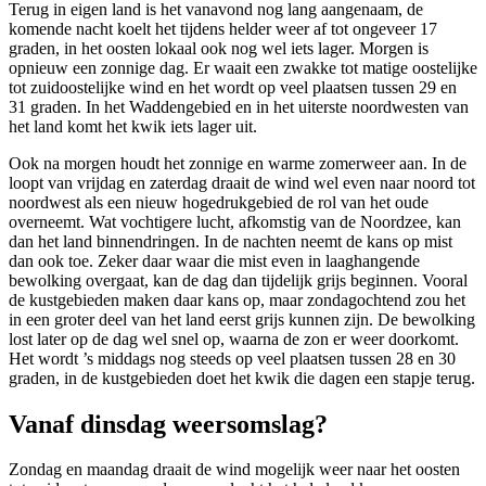
Terug in eigen land is het vanavond nog lang aangenaam, de
komende nacht koelt het tijdens helder weer af tot ongeveer 17
graden, in het oosten lokaal ook nog wel iets lager. Morgen is
opnieuw een zonnige dag. Er waait een zwakke tot matige oostelijke
tot zuidoostelijke wind en het wordt op veel plaatsen tussen 29 en
31 graden. In het Waddengebied en in het uiterste noordwesten van
het land komt het kwik iets lager uit.
Ook na morgen houdt het zonnige en warme zomerweer aan. In de
loopt van vrijdag en zaterdag draait de wind wel even naar noord tot
noordwest als een nieuw hogedrukgebied de rol van het oude
overneemt. Wat vochtigere lucht, afkomstig van de Noordzee, kan
dan het land binnendringen. In de nachten neemt de kans op mist
dan ook toe. Zeker daar waar die mist even in laaghangende
bewolking overgaat, kan de dag dan tijdelijk grijs beginnen. Vooral
de kustgebieden maken daar kans op, maar zondagochtend zou het
in een groter deel van het land eerst grijs kunnen zijn. De bewolking
lost later op de dag wel snel op, waarna de zon er weer doorkomt.
Het wordt ’s middags nog steeds op veel plaatsen tussen 28 en 30
graden, in de kustgebieden doet het kwik die dagen een stapje terug.
Vanaf dinsdag weersomslag?
Zondag en maandag draait de wind mogelijk weer naar het oosten