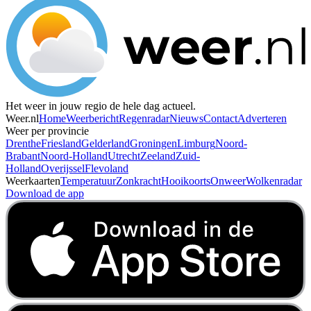
Het weer in jouw regio de hele dag actueel.
Weer.nl
Home
Weerbericht
Regenradar
Nieuws
Contact
Adverteren
Weer per provincie
Drenthe
Friesland
Gelderland
Groningen
Limburg
Noord-
Brabant
Noord-Holland
Utrecht
Zeeland
Zuid-
Holland
Overijssel
Flevoland
Weerkaarten
Temperatuur
Zonkracht
Hooikoorts
Onweer
Wolkenradar
Download de app